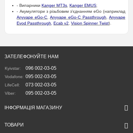
- Випарники
Kanger MT3s
,
Kanger EMUS
;
- Акумулятори з різьбовим з'єднанням eGo (наприклад
Anyvape eGo-C
,
Anyvape eGo-C Passthrough
,
Anyvape
Evod Passthrough
,
Ecab v2
,
Vision Spinner Twist
).
ЗАТЕЛЕФОНУЙТЕ НАМ
096 002-03-05
Kyivstar:
095 002-03-05
Vodafone:
073 002-03-05
LifeCell:
095 002-03-05
Viber:
ІНФОРМАЦІЯ МАГАЗИНУ
ТОВАРИ