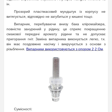
ін.
Прозорий пластмасовий мундштук із корпусу не
витягується, відповідно не загубиться у кишені тощо.
Випарник, перебуваючи внизу бака кліромайзера,
повністю занурений у рідину, це сприяє покращенню
смакової передачі аромату рідини та не допускає
пригорання гніт. Заміна випарника виконується легко, т.к.
він має поздовжню насічку і викручується з основи з
різьблення.
Випарники використовуються з опором 2,2 Ом
.
Сумісності: