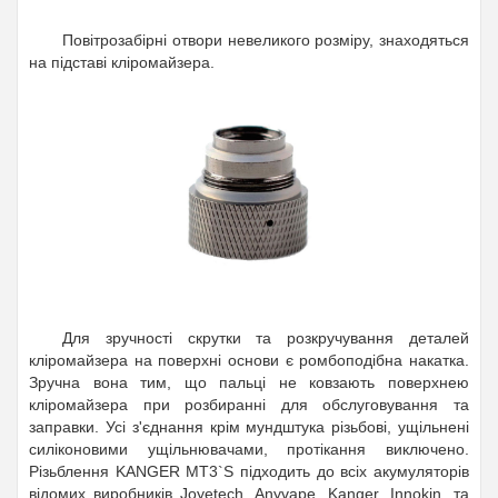
Повітрозабірні отвори невеликого розміру, знаходяться
на підставі кліромайзера.
Для зручності скрутки та розкручування деталей
кліромайзера на поверхні основи є ромбоподібна накатка.
Зручна вона тим, що пальці не ковзають поверхнею
кліромайзера при розбиранні для обслуговування та
заправки. Усі з'єднання крім мундштука різьбові, ущільнені
силіконовими ущільнювачами, протікання виключено.
Різьблення KANGER МT3`S підходить до всіх акумуляторів
відомих виробників Joyetech, Anyvape, Kanger, Innokin, та