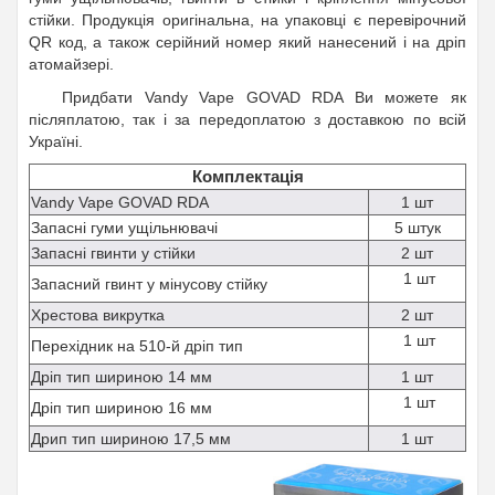
стійки. Продукція оригінальна, на упаковці є перевірочний
QR код, а також серійний номер який нанесений і на дріп
атомайзері.
Придбати Vandy Vape GOVAD RDA Ви можете як
післяплатою, так і за передоплатою з доставкою по всій
Україні.
Комплектація
Vandy Vape GOVAD RDA
1 шт
Запасні гуми ущільнювачі
5 штук
Запасні гвинти у стійки
2 шт
1 шт
Запасний гвинт у мінусову стійку
Хрестова викрутка
2 шт
1 шт
Перехідник на 510-й дріп тип
Дріп тип шириною 14 мм
1 шт
1 шт
Дріп тип шириною 16 мм
Дрип тип шириною 17,5 мм
1 шт