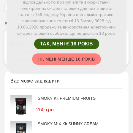
відповідальністю при купівлі та використанні
електронних сигарет та рідин для них згідно зі
статтею 156 Кодексу України про адміністративні
правопорушення та статті 13 Закону 3628 від
Рейтинг:
(прочитати один відгук)
10.06.2020 продажу та використання електронних
сигарет та рідин особами, що не досягли 18 років.
Доступні способи оплати:
ТАК, МЕНІ Є 18 РОКІВ
Доступні служби доставки:
НІ, МЕНІ МЕНШЕ 18 РОКІВ
Вас може зацікавити
SMOKY Kit PREMIUM FRUITS
260 грн
SMOKY MIX Kit SUNNY CREAM