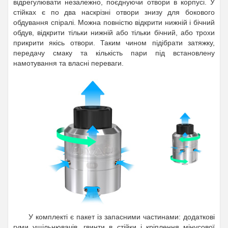
відрегулювати незалежно, поєднуючи отвори в корпусі. У
стійках є по два наскрізні отвори знизу для бокового
обдування спіралі. Можна повністю відкрити нижній і бічний
обдув, відкрити тільки нижній або тільки бічний, або трохи
прикрити якісь отвори. Таким чином підібрати затяжку,
передачу смаку та кількість пари під встановлену
намотування та власні переваги.
У комплекті є пакет із запасними частинами: додаткові
гуми ущільнювачів, гвинти в стійки і кріплення мінусової