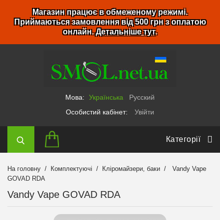
Магазин працює в обмеженому режимі.
Приймаються замовлення від 500 грн з оплатою
онлайн.
Детальніше тут
.
Мова:
Українська
Русский
Особистий кабінет:
Увійти
Категорії
На головну
Комплектуючі
Кліромайзери, баки
Vandy Vape
GOVAD RDA
Vandy Vape GOVAD RDA