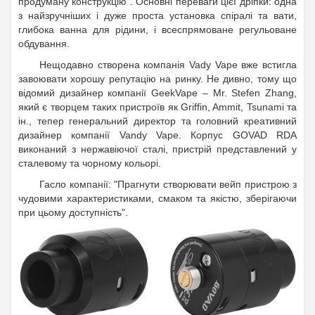
продуману конструкцію
. Основні переваги цієї дріпки: одна
з найзручніших і дуже проста установка спіралі та вати,
глибока ванна для рідини, і всеспрямоване регульоване
обдування.
Нещодавно створена компанія Vady Vape вже встигла
завоювати хорошу репутацію на ринку. Не дивно, тому що
відомий дизайнер компанії GeekVape – Mr. Stefen Zhang,
який є творцем таких пристроїв як Griffin, Ammit, Tsunami та
ін., тепер генеральний директор та головний креативний
дизайнер компанії Vandy Vape. Корпус GOVAD RDA
виконаний з нержавіючої сталі, пристрій представлений у
сталевому та чорному кольорі.
Гасло компанії: "Прагнути створювати вейп пристрою з
чудовими характеристиками, смаком та якістю, зберігаючи
при цьому доступність".