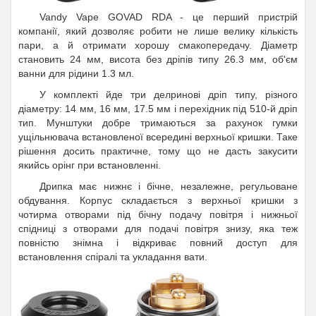
Vandy Vape GOVAD RDA - це перший пристрій
компанії, який дозволяє робити не лише велику кількість
пари, а й отримати хорошу смакопередачу. Діаметр
становить 24 мм, висота без дріпів типу 26.3 мм, об'єм
ванни для рідини 1.3 мл.
У комплекті йде три делринові дріп типу, різного
діаметру: 14 мм, 16 мм, 17.5 мм і перехідник під 510-й дріп
тип. Мунштуки добре тримаються за рахунок гумки
ущільнювача встановленої всередині верхньої кришки. Таке
рішення досить практичне, тому що не дасть закусити
якийсь орінг при встановленні.
Дрипка має нижнє і бічне, незалежне, регульоване
обдування. Корпус складається з верхньої кришки з
чотирма отворами під бічну подачу повітря і нижньої
спідниці з отворами для подачі повітря знизу, яка теж
повністю знімна і відкриває повний доступ для
встановлення спіралі та укладання вати.