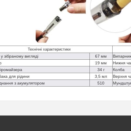
Технічні характеристики
 у зібраному вигляді
67 мм
Випарни
р
19 мм
Нижня ча
ліромайзера
34 г
Колба
бака для рідини
3,5 мл
Верхня ч
єднання з акумулятором
510
Мундшту