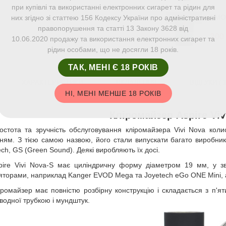
при купівлі та використанні електронних сигарет та рідин для
SMOK
них згідно зі статтею 156 Кодексу України про адміністративні
правопорушення та статті 13 Закону 3628 від
200
10.06.2020 продажу та використання електронних сигарет та
рідин особами, що не досягли 18 років.
ТАК, МЕНІ Є 18 РОКІВ
ХАРАКТЕРИСТИКИ
ВКЛАДЕННЯ
ВІДГУКИ ( 1
НІ, МЕНІ МЕНШЕ 18 РОКІВ
Кліромайзер Aspire Viv
остота та зручність обслуговування кліромайзера Vivi Nova ко
ням. З тією самою назвою, його стали випускати багато виробників
h, GS (Green Sound). Деякі виробляють їх досі.
pire Vivi Nova-S має циліндричну форму діаметром 19 мм, у з
яторами, наприклад Kanger EVOD Mega та Joyetech eGo ONE Mini, а
іромайзер має повністю розбірну конструкцію і складається з п'ят
водної трубкою і мундштук.