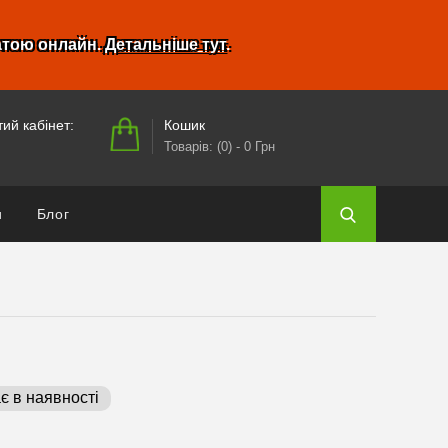
атою онлайн.
Детальніше тут
.
Кошик
ий кабінет:
Товарів: (0)
- 0 Грн
и
Блог
є в наявності