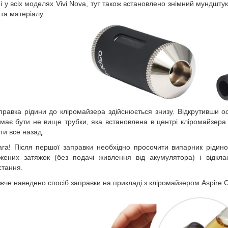
 і у всіх моделях Vivi Nova, тут також встановлено знімний мундшт
та матеріалу.
правка рідини до кліромайзера здійснюється знизу. Відкрутивши осн
 має бути не вище трубки, яка встановлена в центрі кліромайзера 
ти все назад.
ага! Після першої заправки необхідно просочити випарник рідин
жених затяжок (без подачі живлення від акумулятора) і відкл
стання.
жче наведено спосіб заправки на прикладі з кліромайзером Aspire 