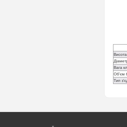
Висота
Діамет
Вага к
Об'єм 
Тип з'