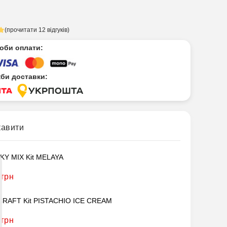
(прочитати 12 відгуків)
соби оплати:
жби доставки:
кавити
Y MIX Kit MELAYA
 грн
RAFT Kit PISTACHIO ICE CREAM
 грн