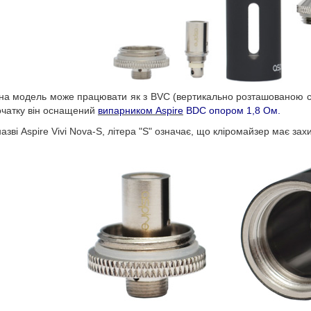
на модель може працювати як з BVC (вертикально розташованою сп
очатку він оснащений
випарником Aspire
BDC опором 1,8 Ом.
назві Aspire Vivi Nova-S, літера "S" означає, що кліромайзер має за