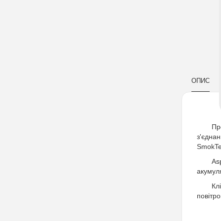
ОПИС
Пр
з'єднан
SmokTec
As
акумул
Кл
повітро