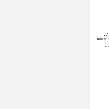
Да
але сп
У 