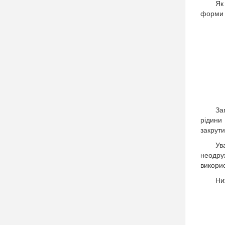
Як
форми 
За
рідини
закрути
Ув
неодру
викори
Ни