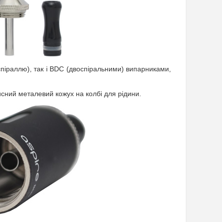
іраллю), так і BDC (двоспіральними) випарниками,
хисний металевий кожух на колбі для рідини.