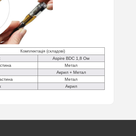
Комплектація (складові)
к
Aspire BDC 1,8 Ом
стина
Метал
Акрил + Метал
астина
Метал
к
Акрил