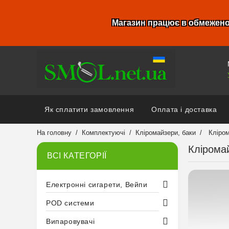
Магазин працює в обмежено
Як сплатити замовлення
Оплата і доставка
На головну
Комплектуючі
Кліромайзери, баки
Кліром
Кліромай
ВСІ КАТЕГОРІЇ
Електронні сигарети, Вейпи
POD системи
Випаровувачі