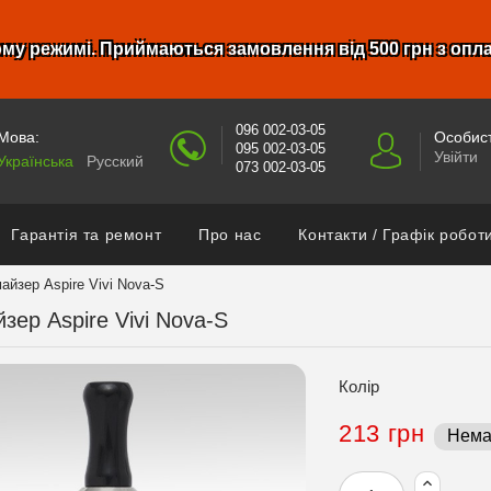
му режимі. Приймаються замовлення від 500 грн з опл
096 002-03-05
Мова:
Особист
095 002-03-05
Увійти
Українська
Русский
073 002-03-05
Гарантія та ремонт
Про нас
Контакти / Графік робот
айзер Aspire Vivi Nova-S
зер Aspire Vivi Nova-S
Колір
213 грн
Нема