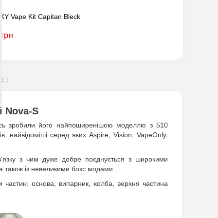
Y Vape Kit Capitan Bleck
 грн
2 )
i Nova-S
лись зробили його найпоширенішою моделлю з 510
, найвідоміші серед яких Aspire, Vision, VapeOnly,
в'язку з чим дуже добре поєднується з широкими
 також із невеликими бокс модами.
и частин: основа, випарник, колба, верхня частина