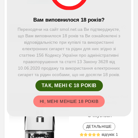
Вам виповнилося 18 років?
Картридж Voopoo Vrizz V2
Переходячи на сайт smol.net.ua Ви підтверджуєте,
що Вам виповнилося 18 років та Ви ознайомлені з
158 грн
відповідальністю при купівлі та використанні
Очікується
електронних сигарет та рідин для них згідно зі
статтею 156 Кодексу України про адміністративні
ДЕТАЛЬНІШЕ
правопорушення та статті 13 Закону 3628 від
відгуків: 1
10.06.2020 продажу та використання електронних
сигарет та рідин особами, що не досягли 18 років.
ТАК, МЕНІ Є 18 РОКІВ
Картридж Voopoo Argus Pod
НІ, МЕНІ МЕНШЕ 18 РОКІВ
Empty (порожній)
98 грн
Очікується
ДЕТАЛЬНІШЕ
відгуків: 1