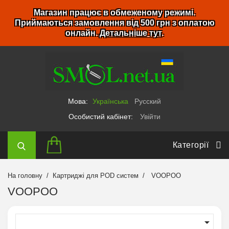
Магазин працює в обмеженому режимі.
Приймаються замовлення від 500 грн з оплатою
онлайн.
Детальніше тут
.
Мова:
Українська
Русский
Особистий кабінет:
Увійти
Категорії
На головну
Картриджі для POD систем
VOOPOO
VOOPOO
