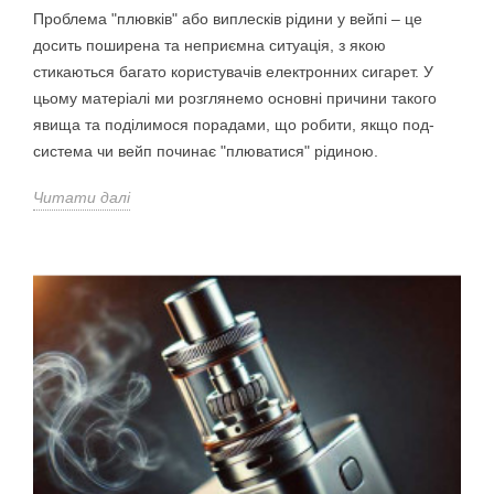
Проблема "плювків" або виплесків рідини у вейпі – це
досить поширена та неприємна ситуація, з якою
стикаються багато користувачів електронних сигарет. У
цьому матеріалі ми розглянемо основні причини такого
явища та поділимося порадами, що робити, якщо под-
система чи вейп починає "плюватися" рідиною.
Читати далі