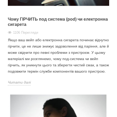
Чому ГІРЧИТЬ под система (pod) чи електронна
сигарета
1106 Перегляди
Якщо ваш вейп або електронна сигарета починає відчутно
гірчити, це не лише знижує задоволення від паріння, але й
може свідчити про певні проблеми з пристроєм. У цьому
матеріалі ми розглянемо, чому под-система чи вейп
гірчить, як уникнути цього та зберегти чистий смак, а також
подовжити термін служби компонентів вашого пристрою.
Читати далі