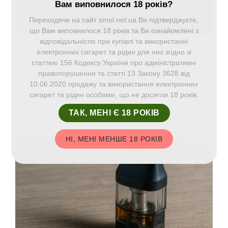
Вам виповнилося 18 років?
Переходячи на сайт smol.net.ua Ви підтверджуєте,
що Вам виповнилося 18 років та Ви ознайомлені з
відповідальністю при купівлі та використанні
ТОП жиж для пода
електронних сигарет та рідин для них згідно зі
статтею 156 Кодексу України про адміністративні
1774 Перегляди
правопорушення та статті 13 Закону 3628 від
Найкраща жижа для пода за рейтингом 2025 року.
10.06.2020 продажу та використання електронних
Дізнайся, яку жижу заливати в подік
сигарет та рідин особами, що не досягли 18 років.
Читати далі
ТАК, МЕНІ Є 18 РОКІВ
НІ, МЕНІ МЕНШЕ 18 РОКІВ