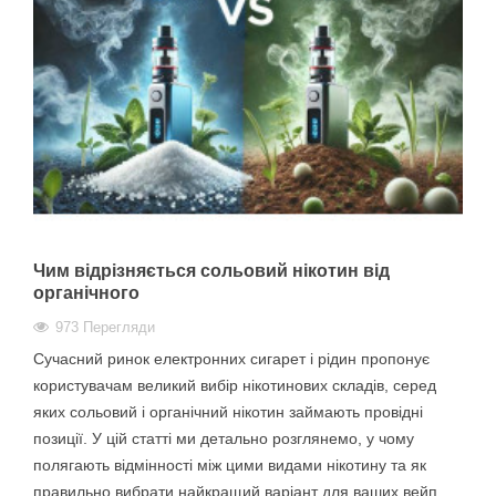
Чим відрізняється сольовий нікотин від
органічного
973 Перегляди
Сучасний ринок електронних сигарет і рідин пропонує
користувачам великий вибір нікотинових складів, серед
яких сольовий і органічний нікотин займають провідні
позиції. У цій статті ми детально розглянемо, у чому
полягають відмінності між цими видами нікотину та як
правильно вибрати найкращий варіант для ваших вейп