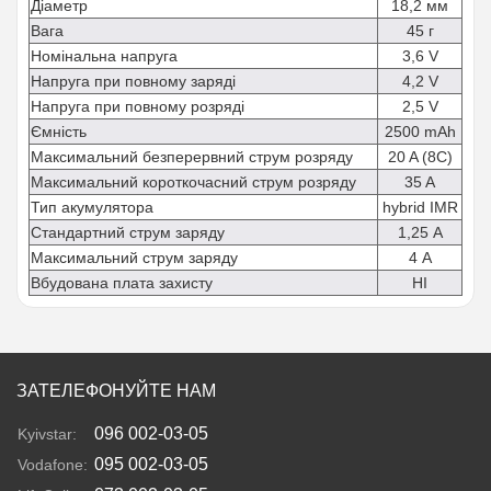
Діаметр
18,2 мм
Вага
45 г
Номінальна напруга
3,6 V
Напруга при повному заряді
4,2 V
Напруга при повному розряді
2,5 V
Ємність
2500 mAh
Максимальний безперервний струм розряду
20 A (8C)
Максимальний короткочасний струм розряду
35 A
Тип акумулятора
hybrid IMR
Стандартний струм заряду
1,25 А
Максимальний струм заряду
4 А
Вбудована плата захисту
НІ
ЗАТЕЛЕФОНУЙТЕ НАМ
096 002-03-05
Kyivstar:
095 002-03-05
Vodafone: