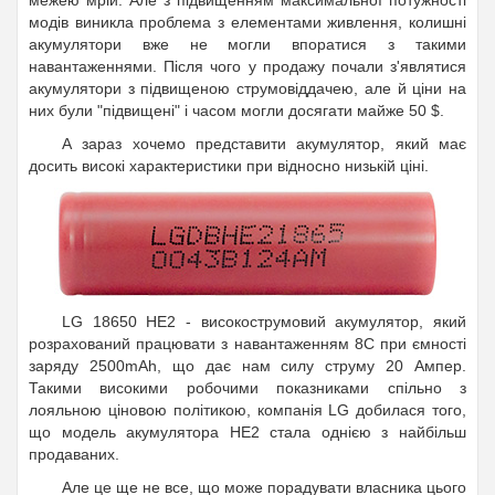
модів виникла проблема з елементами живлення, колишні
акумулятори вже не могли впоратися з такими
навантаженнями. Після чого у продажу почали з'являтися
акумулятори з підвищеною струмовіддачею, але й ціни на
них були "підвищені" і часом могли досягати майже 50 $.
А зараз хочемо представити акумулятор, який має
досить високі характеристики при відносно низькій ціні.
LG 18650 HE2 - високострумовий акумулятор, який
розрахований працювати з навантаженням 8C при ємності
заряду 2500mAh, що дає нам силу струму 20 Ампер.
Такими високими робочими показниками спільно з
лояльною ціновою політикою, компанія LG добилася того,
що модель акумулятора HE2 стала однією з найбільш
продаваних.
Але це ще не все, що може порадувати власника цього