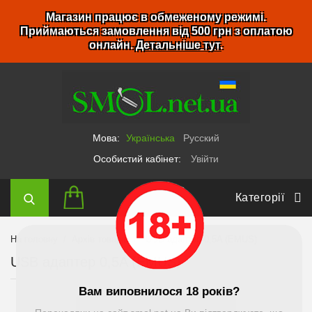
Магазин працює в обмеженому режимі.
Приймаються замовлення від 500 грн з оплатою
онлайн.
Детальніше тут
.
Мова:
Українська
Русский
Особистий кабінет:
Увійти
Категорії
На головну
Архів товарів
USB адаптер 0,5A (EMUS)
USB адаптер 0,5A (EMUS)
Вам виповнилося 18 років?