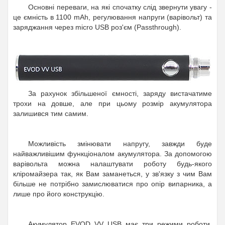
Основні переваги, на які спочатку слід звернути увагу -
це ємність в 1100 mAh, регулювання напруги (варівольт) та
заряджання через micro USB роз'єм (Passthrough).
За рахунок збільшеної ємності, заряду вистачатиме
трохи на довше, але при цьому розмір акумулятора
залишився тим самим.
Можливість змінювати напругу, завжди буде
найважливішим функціоналом акумулятора. За допомогою
варівольта можна налаштувати роботу будь-якого
кліромайзера так, як Вам заманеться, у зв'язку з чим Вам
більше не потрібно замислюватися про опір випарника, а
лише про його конструкцію.
Акумулятор EVOD VV USB має три режими роботи,