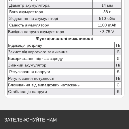
Діаметр акумулятора
14 мм
Вага акумулятора
38 г
З'єднання на акумуляторі
510-eGo
Ємність акумулятору
1100 mAh
Вихідна напруга акумулятора
~3.75 V
Функціональні можливості
Індикація розряду
Ні
Захист від короткого замикання
Є
Використання під час заряду
Є
Змінний акумулятор
Ні
Регулювання напруги
Є
Регулювання потужності
Ні
Блокування від випадкових натискань
Є
Стабілізація напруги
Є
ЗАТЕЛЕФОНУЙТЕ НАМ