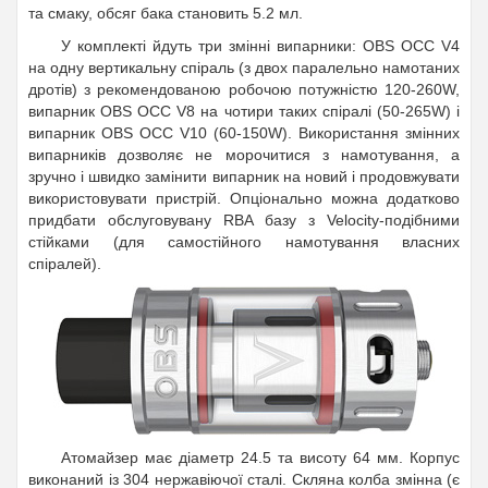
та смаку, обсяг бака становить 5.2 мл.
У комплекті йдуть три змінні випарники: OBS OCC V4
на одну вертикальну спіраль (з двох паралельно намотаних
дротів) з рекомендованою робочою потужністю 120-260W,
випарник OBS OCC V8 на чотири таких спіралі (50-265W) і
випарник OBS OCC V10 (60-150W). Використання змінних
випарників дозволяє не морочитися з намотування, а
зручно і швидко замінити випарник на новий і продовжувати
використовувати пристрій. Опціонально можна додатково
придбати обслуговувану RBA базу з Velocity-подібними
стійками (для самостійного намотування власних
спіралей).
Атомайзер має діаметр 24.5 та висоту 64 мм. Корпус
виконаний із 304 нержавіючої сталі. Скляна колба змінна (є