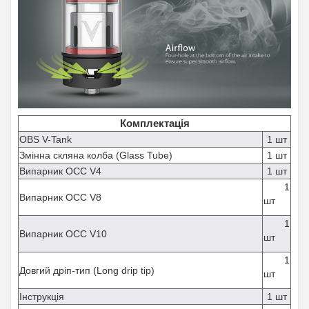
Комплектація
OBS V-Tank
1 шт
Змінна скляна колба (Glass Tube)
1 шт
Випарник OCC V4
1 шт
1
Випарник OCC V8
шт
1
Випарник OCC V10
шт
1
Довгий дріп-тип (Long drip tip)
шт
Інструкція
1 шт