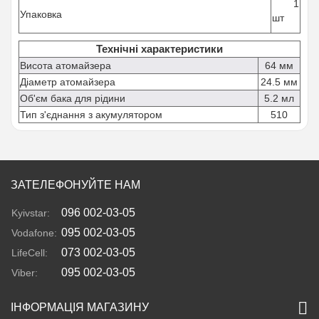
1
Упаковка
шт
Технічні характеристики
Висота атомайзера
64 мм
Діаметр атомайзера
24.5 мм
Об'єм бака для рідини
5.2 мл
Тип з'єднання з акумулятором
510
ЗАТЕЛЕФОНУЙТЕ НАМ
096 002-03-05
Kyivstar:
095 002-03-05
Vodafone:
073 002-03-05
LifeCell:
095 002-03-05
Viber:
ІНФОРМАЦІЯ МАГАЗИНУ