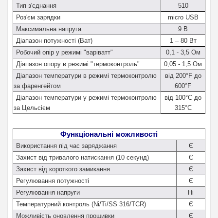
Тип з'єднання
510
Роз'єм зарядки
micro USB
Максимальна напруга
9 В
Діапазон потужності (Ват)
1 – 80 Вт
Робочий опір у режимі "варіватт"
0,1 - 3,5 Ом
Діапазон опору в режимі "термоконтроль"
0,05 - 1,5 Ом
Діапазон температури в режимі термоконтролю
від 200°F до
за фаренгейтом
600°F
Діапазон температури у режимі термоконтролю
від 100°C до
за Цельсієм
315°C
Функціональні можливості
Використання під час заряджання
Є
Захист від тривалого натискання (10 секунд)
Є
Захист від короткого замикання
Є
Регулювання потужності
Є
Регулювання напруги
Ні
Температурний контроль (Ni/Ti/SS 316/TCR)
Є
Можливість оновлення прошивки
Є