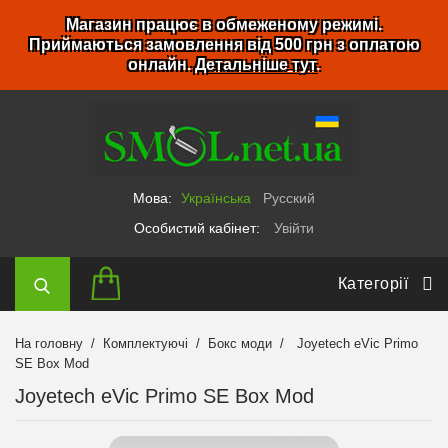
Магазин працює в обмеженому режимі.
Приймаються замовлення від 500 грн з оплатою
онлайн.
Детальніше тут
.
Мова:
Українська
Русский
Особистий кабінет:
Увійти
Категорії
На головну
Комплектуючі
Бокс моди
Joyetech eVic Primo
SE Box Mod
Joyetech eVic Primo SE Box Mod