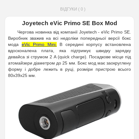
ВІДГУКИ ( 0 )
Joyetech eVic Primo SE Box Mod
Чергова новинка від компанії Joyetech
- eVic Primo SE.
Виробник зважив на всі недоліки попередньої версії бокс
мода
eVic Primo Mini
.
В середині корпусу встановлена
вдосконалена плата, яка підтримує швидку зарядку
девайса зі струмом 2 А (quick charge). Посадкове місце під
атомайзери діаметром до 25 мм
. Бокс мод має заокруглену
форму і добре лежить в руці, розміри пристрою всього
80х39х25 мм.