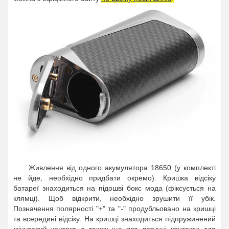
Живлення від одного акумулятора 18650 (у комплекті
не йде, необхідно придбати окремо). Кришка відсіку
батареї знаходиться на підошві бокс мода (фіксується на
клямці). Щоб відкрити, необхідно зрушити її убік.
Позначення полярності "+" та "-" продубльовано на кришці
та всередині відсіку. На кришці знаходиться підпружинений
мінусовий контакт, а також ще два латунні контакти для