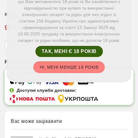
що Вам виповнилося 18 років та Ви ознайомлені з
відповідальністю при купівлі та використанні
Колір
електронних сигарет та рідин для них згідно зі
статтею 156 Кодексу України про адміністративні
960 грн
правопорушення та статті 13 Закону 3628 від
Немає в наявності
10.06.2020 продажу та використання електронних
сигарет та рідин особами, що не досягли 18 років.
ТАК, МЕНІ Є 18 РОКІВ
Рейтинг:
Будьте першим, хто напише відгук!
НІ, МЕНІ МЕНШЕ 18 РОКІВ
Доступні способи оплати:
Доступні служби доставки:
Вас може зацікавити