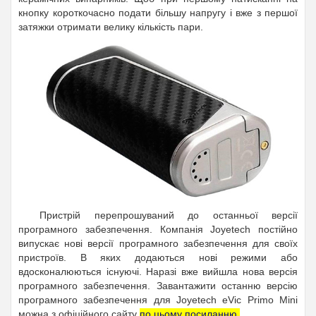
кнопку короткочасно подати більшу напругу і вже з першої
затяжки отримати велику кількість пари.
Пристрій перепрошуваний до останньої версії
програмного забезпечення. Компанія Joyetech постійно
випускає нові версії програмного забезпечення для своїх
пристроїв. В яких додаються нові режими або
вдосконалюються існуючі. Наразі вже вийшла нова версія
програмного забезпечення
. Завантажити останню версію
програмного забезпечення для Joyetech eVic Primo Mini
можна з офіційного сайту
по цьому посиланню
.