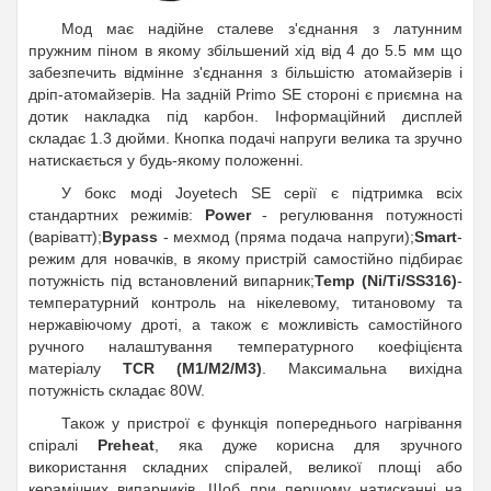
Мод має надійне сталеве з'єднання з латунним
пружним піном в якому збільшений хід від 4 до 5.5 мм що
забезпечить відмінне з'єднання з більшістю атомайзерів і
дріп-атомайзерів. На задній Primo SE стороні є приємна на
дотик накладка під карбон. Інформаційний дисплей
складає 1.3 дюйми. Кнопка подачі напруги велика та зручно
натискається у будь-якому положенні.
У бокс моді Joyetech SE серії є підтримка всіх
стандартних режимів:
Power
- регулювання потужності
(варіватт);
Bypass
- мехмод (пряма подача напруги);
Smart
-
режим для новачків, в якому пристрій самостійно підбирає
потужність під встановлений випарник;
Temp (Ni/Ti/SS316)
-
температурний контроль на нікелевому, титановому та
нержавіючому дроті, а також є можливість самостійного
ручного налаштування температурного коефіцієнта
матеріалу
TCR (M1/M2/M3)
. Максимальна вихідна
потужність складає 80W.
Також у пристрої є функція попереднього нагрівання
спіралі
Preheat
, яка дуже корисна для зручного
використання складних спіралей, великої площі або
керамічних випарників. Щоб при першому натисканні на