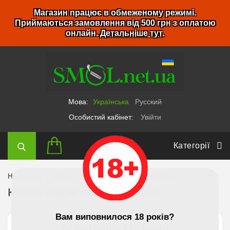
Магазин працює в обмеженому режимі.
Приймаються замовлення від 500 грн з оплатою
онлайн.
Детальніше тут
.
Мова:
Українська
Русский
Особистий кабінет:
Увійти
Категорії
На головну
Міста
Купити підсистему у Нетішині
Купити підсистему у Нетішині
Вам виповнилося 18 років?
Вейп Шоп у Нетішині