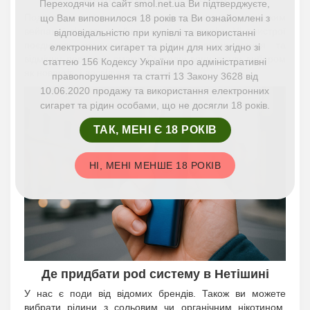
Переходячи на сайт smol.net.ua Ви підтверджуєте,
Подсистеми з'явилися як альтернатива громіздким
що Вам виповнилося 18 років та Ви ознайомлені з
вейпам і відразу знайшли свою аудиторію. Ці пристрої
відповідальністю при купівлі та використанні
поєднують компактність, простоту використання та
електронних сигарет та рідин для них згідно зі
відмінну передачу смаку. Сьогодні вони стали вибором
статтею 156 Кодексу України про адміністративні
як новачків, і досвідчених вейперів.
правопорушення та статті 13 Закону 3628 від
10.06.2020 продажу та використання електронних
сигарет та рідин особами, що не досягли 18 років.
ТАК, МЕНІ Є 18 РОКІВ
НІ, МЕНІ МЕНШЕ 18 РОКІВ
Де придбати pod систему в Нетішині
У нас є поди від відомих брендів. Також ви можете
вибрати рідини з сольовим чи органічним нікотином,