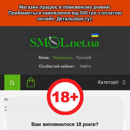
Магазин працює в обмеженому режимі.
Приймаються замовлення від 500 грн з оплатою
онлайн.
Детальніше тут
.
Мова:
Українська
Русский
Особистий кабінет:
Увійти
Категорії
На головну
Міста
Замовити подік у Роздільну
Замовити подік у Роздільну
Вам виповнилося 18 років?
Вейп Шоп у Роздільній