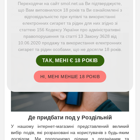
Переходячи на сайт smol.net.ua Ви підтверджуєте,
З моменту появи под-систем вони стали справжньою
що Вам виповнилося 18 років та Ви ознайомлені з
революцією у світі вейпінгу. Ці компактні пристрої
відповідальністю при купівлі та використанні
замінили масивні моди і зробили ширяння більш
електронних сигарет та рідин для них згідно зі
зручним і доступним для всіх.
статтею 156 Кодексу України про адміністративні
правопорушення та статті 13 Закону 3628 від
10.06.2020 продажу та використання електронних
сигарет та рідин особами, що не досягли 18 років.
ТАК, МЕНІ Є 18 РОКІВ
НІ, МЕНІ МЕНШЕ 18 РОКІВ
Де придбати под у Роздільній
У нашому інтернет-магазині представлений великий
вибір подів, які розраховані на користувачів з будь-яким
досвідом. Ми пропонуємо рідини з органічним та