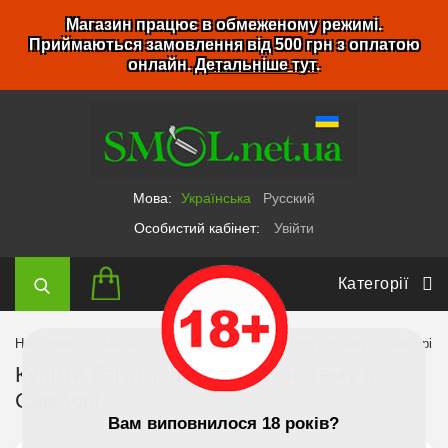
Магазин працює в обмеженому режимі.
Приймаються замовлення від 500 грн з оплатою
онлайн.
Детальніше тут
.
Мова:
Українська
Русский
Особистий кабінет:
Увійти
Категорії
На головну
Міста
Купити багаторазову под систему в Самборі
Купити багаторазову под систему в
Самборі
Вам виповнилося 18 років?