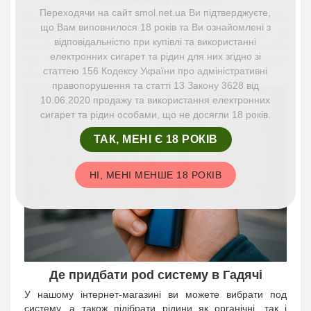
Переходячи на сайт smol.net.ua Ви підтверджуєте,
Подсистеми стрімко увійшли в повсякденне життя
що Вам виповнилося 18 років та Ви ознайомлені з
вейперів завдяки своїй простоті, ефективності та
відповідальністю при купівлі та використанні
сучасному вигляду. Вони стали відмінним рішенням для
електронних сигарет та рідин для них згідно зі
тих, хто цінує мобільність, смак та відсутність зайвих
статтею 156 Кодексу України про адміністративні
налаштувань.
правопорушення та статті 13 Закону 3628 від
10.06.2020 продажу та використання електронних
сигарет та рідин особами, що не досягли 18 років.
ТАК, МЕНІ Є 18 РОКІВ
НІ, МЕНІ МЕНШЕ 18 РОКІВ
Де придбати pod систему в Гадячі
У нашому інтернет-магазині ви можете вибрати под
систему, а також підібрати рідини як органічні, так і