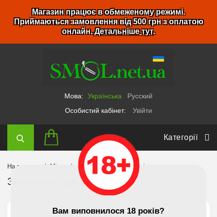
Магазин працює в обмеженому режимі.
Приймаються замовлення від 500 грн з оплатою
онлайн.
Детальніше тут
.
Мова:
Українська
Русский
Особистий кабінет:
Увійти
Категорії
На головну
Міста
Замовити под в Гадячі
Замовити под в Гадячі
Вам виповнилося 18 років?
Вейп Шоп у Гадячі