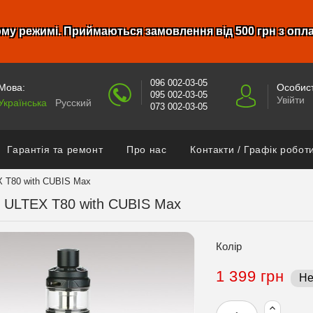
му режимі. Приймаються замовлення від 500 грн з опл
096 002-03-05
Мова:
Особист
095 002-03-05
Увійти
Українська
Русский
073 002-03-05
Гарантія та ремонт
Про нас
Контакти / Графік робот
X T80 with CUBIS Max
h ULTEX T80 with CUBIS Max
Колір
1 399 грн
Не