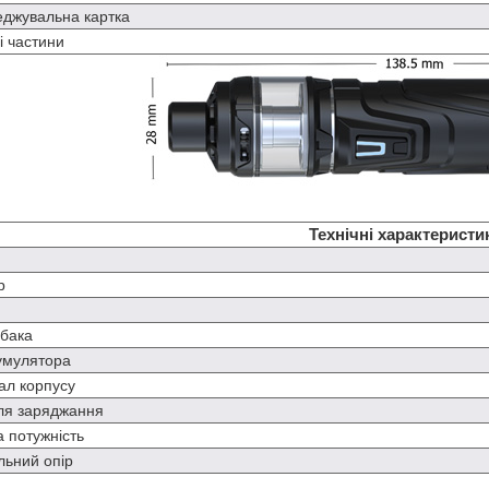
джувальна картка
і частини
Технічні характеристи
р
 бака
умулятора
ал корпусу
для заряджання
а потужність
льний опір