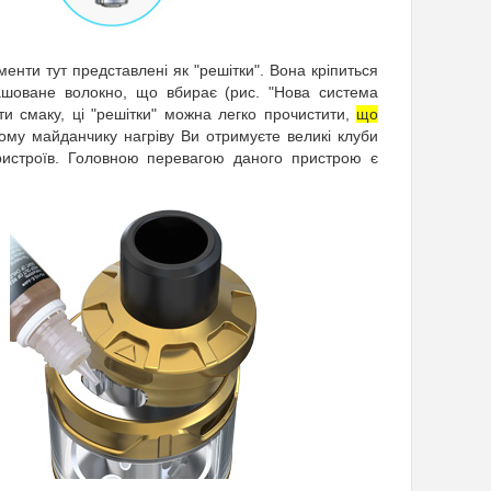
енти тут представлені як "решітки". Вона кріпиться
ташоване волокно, що вбирає (рис. "Нова система
ти смаку, ці "решітки" можна легко прочистити,
що
ому майданчику нагріву Ви отримуєте великі клуби
ристроїв. Головною перевагою даного пристрою є