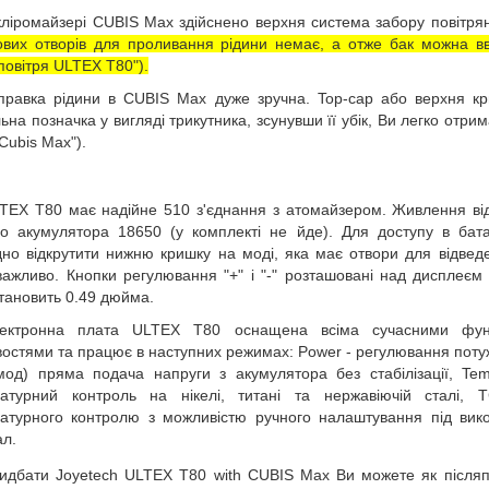
кліромайзері CUBIS Мах здійснено в
ерхня система забору повітрян
ових отворів для проливання рідини немає, а отже бак можна в
повітря ULTEX T80").
правка рідини в CUBIS Max дуже зручна. Top-cap або верхня кр
ьна позначка у вигляді трикутника, зсунувши її убік, Ви легко отри
Cubis Max").
TEX T80 має надійне 510 з'єднання з атомайзером. Живлення від
го акумулятора 18650 (у комплекті не йде). Для доступу в бата
дно відкрутити нижню кришку на моді, яка має отвори для відведе
важливо. Кнопки регулювання "+" і "-" розташовані над дисплеєм
становить 0.49 дюйма.
ектронна плата ULTEX T80 оснащена всіма сучасними фун
остями та працює в наступних режимах: Power - регулювання потуж
мод) пряма подача напруги з акумулятора без стабілізації, Temp
атурний контроль на нікелі, титані та нержавіючій сталі,
атурного контролю з можливістю ручного налаштування під вик
ал.
идбати Joyetech ULTEX T80 with CUBIS Max Ви можете як післяпл