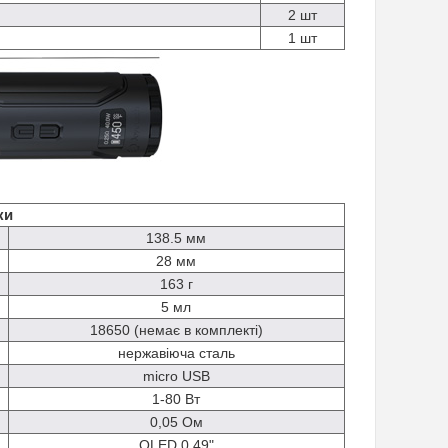
2 шт
1 шт
ки
138.5 мм
28 мм
163 г
5 мл
18650 (немає в комплекті)
нержавіюча сталь
micro USB
1-80 Вт
0,05 Ом
OLED 0.49"