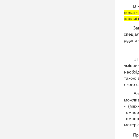
В
додатк
подачі 
За
спеціал
рідини 
UL
змінно
необхі
також 
якого 
Ел
можлив
- (мех
темпер
темпер
матері
Пр