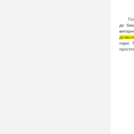
Го
до бак
випарн
дозвол
пари. 
простот