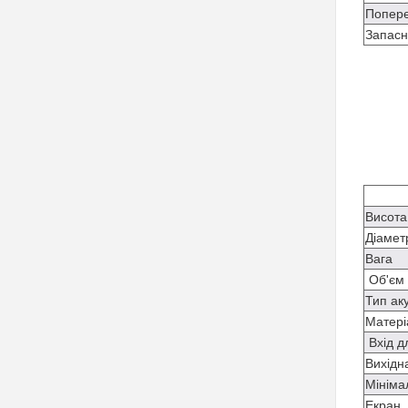
Попере
Запасн
Висота
Діамет
Вага
Об'єм
Тип ак
Матері
Вхід 
Вихідн
Мініма
Екран