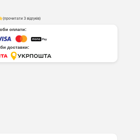
(прочитати 3 відгуків)
соби оплати:
жби доставки: