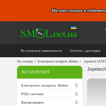
Магазин працює в обмежено
Як сплатити замовлення
Оплата і доставка
На головну
Електронні сигарети, Вейпи
Joyetech ULTE
Joyetec
ВСІ КАТЕГОРІЇ
Електронні сигарети, Вейпи
POD системи
Випаровувачі