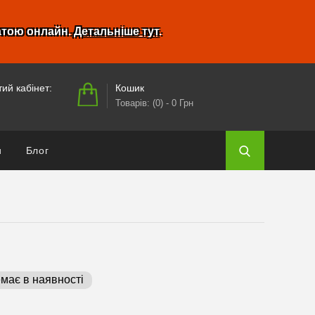
атою онлайн.
Детальніше тут
.
Кошик
ий кабінет:
Товарів: (0)
- 0 Грн
и
Блог
має в наявності