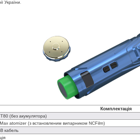
ії України.
Комплектація
T80 (без акумулятора)
Max atomizer (з встановленим випарником NCFilm)
B кабель
ція