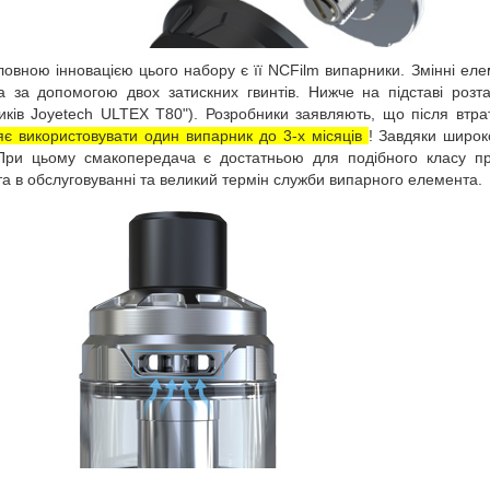
ловною інновацією цього набору є її NCFilm випарники. Змінні елем
а за допомогою двох затискних гвинтів. Нижче на підставі роз
иків Joyetech ULTEX T80"). Розробники заявляють, що після втра
яє використовувати один випарник до 3-х місяців
! Завдяки широк
При цьому смакопередача є достатньою для подібного класу п
а в обслуговуванні та великий термін служби випарного елемента.