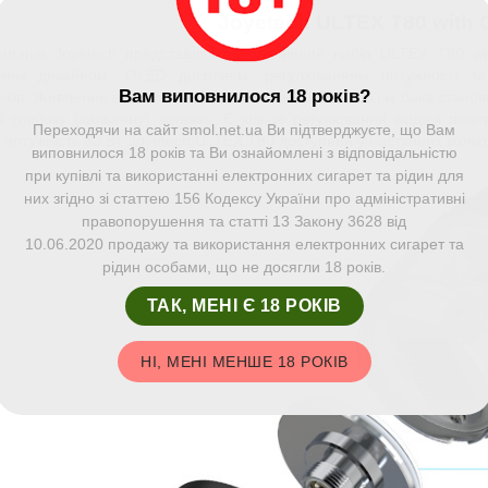
Joyetech ULTEX T80 with
мпанія Joyetech представляє революційний набір ULTEX T80 w
ьним дизайном, OLED дисплеєм, регулюванням потужності т
Вам виповнилося 18 років?
иків. Живлення від змінного акумулятора 18650. Об'єм бака станов
а глибоку (кальянну) затяжку. Є кільце регулювання подачі пов
Переходячи на сайт smol.net.ua Ви підтверджуєте, що Вам
 потужність 80 Вт.
Joyetech ULTEX T80 доступний у наступних кольорах
виповнилося 18 років та Ви ознайомлені з відповідальністю
при купівлі та використанні електронних сигарет та рідин для
них згідно зі статтею 156 Кодексу України про адміністративні
правопорушення та статті 13 Закону 3628 від
10.06.2020 продажу та використання електронних сигарет та
рідин особами, що не досягли 18 років.
ТАК, МЕНІ Є 18 РОКІВ
НІ, МЕНІ МЕНШЕ 18 РОКІВ