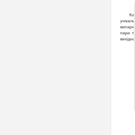
Ко
унікал
випарн
пари т
вихідна