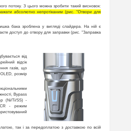
ого потоку. З цього можна зробити такий висновок:
важати абсолютно непротіканим (рис. "Отвори для
ишка бака зроблена у вигляді слайдера. На ній є
маєте доступ до отвору для заправки (рис. "Заправка
бувається від
рейний відсік
ння газів, що
 OLED, розмір
кціональними
ності, Bypass
 (Ni/Ti/SS) -
 TCR - режим
ористовуваний
атою, так і за передоплатою з доставкою по всій