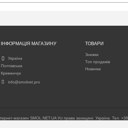
ІНФОРМАЦІЯ МАГАЗИНУ
ТОВАРИ
Знижки
Україна
Топ продажів
Полтавська
Новинки
Кременчук
info@smolnet.pro
нтернет-магазин SMOL.NET.UA Усі права захищені. Україна. Тел. +38