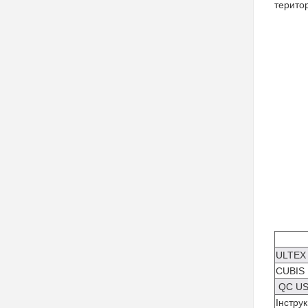
територ
ULTEX 
CUBIS 
QC US
Інструк