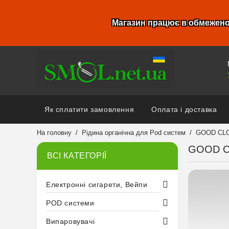
Магазин працює в обмежено
Як сплатити замовлення
Оплата і доставка
На головну
Рідина органічна для Pod систем
GOOD CLO
GOOD C
ВСІ КАТЕГОРІЇ
Електронні сигарети, Вейпи
POD системи
Випаровувачі