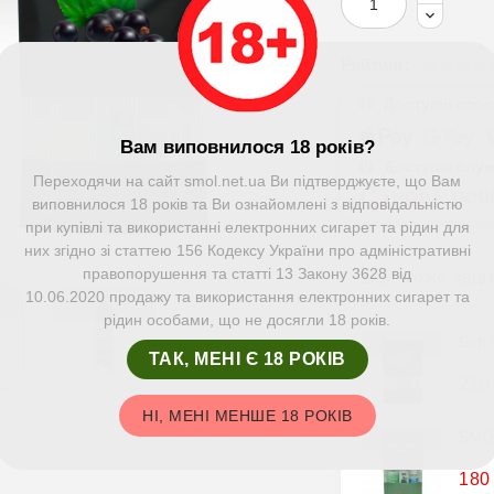
Рейтинг:
Доступні спо
Вам виповнилося 18 років?
Доступні слу
Переходячи на сайт smol.net.ua Ви підтверджуєте, що Вам
виповнилося 18 років та Ви ознайомлені з відповідальністю
при купівлі та використанні електронних сигарет та рідин для
них згідно зі статтею 156 Кодексу України про адміністративні
правопорушення та статті 13 Закону 3628 від
Вас може заці
10.06.2020 продажу та використання електронних сигарет та
рідин особами, що не досягли 18 років.
Soft
ТАК, МЕНІ Є 18 РОКІВ
210
НІ, МЕНІ МЕНШЕ 18 РОКІВ
SMOK
180