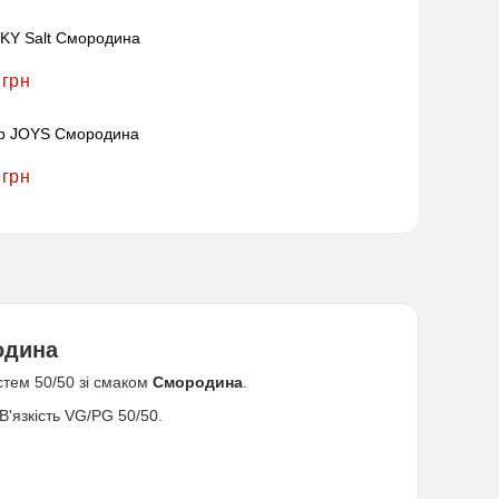
Y Salt Смородина
 грн
р JOYS Смородина
 грн
одина
стем 50/50 зі смаком
Смородина
.
 В'язкість VG/PG 50/50.