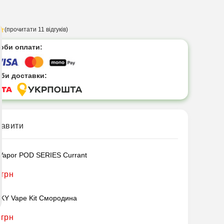
(прочитати 11 відгуків)
соби оплати:
жби доставки:
кавити
 Vapor POD SERIES Currant
 грн
Y Vape Kit Смородина
 грн