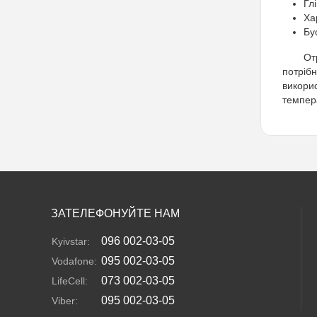
Гл
Ха
Бу
От
потріб
викори
темпера
ЗАТЕЛЕФОНУЙТЕ НАМ
096 002-03-05
Kyivstar:
095 002-03-05
Vodafone:
073 002-03-05
LifeCell:
095 002-03-05
Viber: