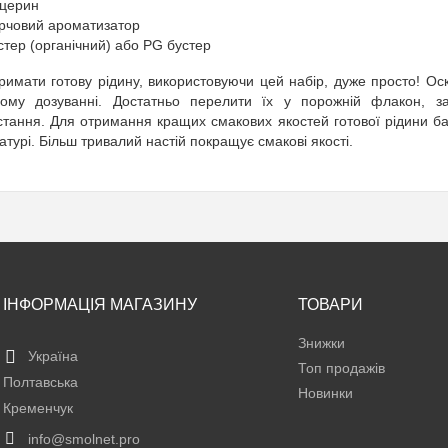
іцерин
рчовий ароматизатор
стер (органічний) або PG бустер
римати готову рідину, використовуючи цей набір, дуже просто! Оск
ному дозуванні. Достатньо перелити їх у порожній флакон, з
стання. Для отримання кращих смакових якостей готової рідини баж
турі. Більш тривалий настій покращує смакові якості.
ІНФОРМАЦІЯ МАГАЗИНУ
ТОВАРИ
Знижки
Україна
Топ продажів
Полтавська
Новинки
Кременчук
info@smolnet.pro