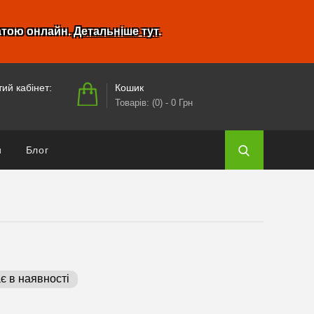
атою онлайн.
Детальніше тут
.
Кошик
ий кабінет:
Товарів: (0)
- 0 Грн
и
Блог
є в наявності