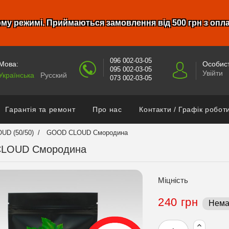
му режимі. Приймаються замовлення від 500 грн з опл
096 002-03-05
Мова:
Особист
095 002-03-05
Увійти
Українська
Русский
073 002-03-05
Гарантія та ремонт
Про нас
Контакти / Графік робот
UD (50/50)
GOOD CLOUD Смородина
LOUD Смородина
Міцність
240 грн
Нема