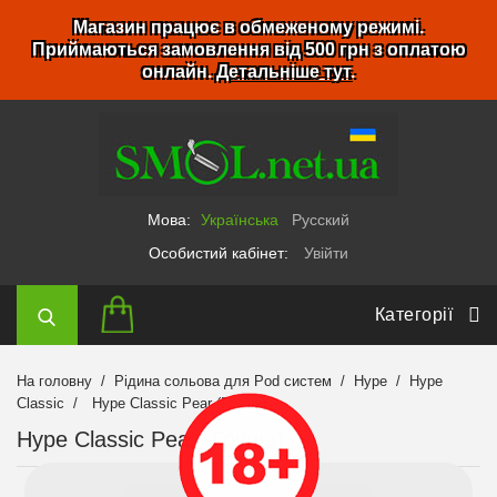
Магазин працює в обмеженому режимі.
Приймаються замовлення від 500 грн з оплатою
онлайн.
Детальніше тут
.
Мова:
Українська
Русский
Особистий кабінет:
Увійти
Категорії
На головну
Рідина сольова для Pod систем
Hype
Hype
Classic
Hype Classic Pear (Груша)
Hype Classic Pear (Груша)