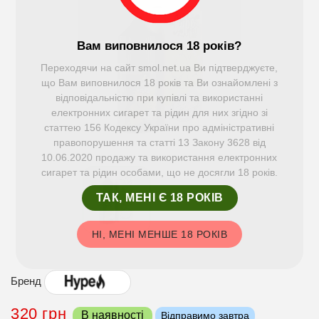
Вам виповнилося 18 років?
Переходячи на сайт smol.net.ua Ви підтверджуєте,
що Вам виповнилося 18 років та Ви ознайомлені з
відповідальністю при купівлі та використанні
електронних сигарет та рідин для них згідно зі
статтею 156 Кодексу України про адміністративні
правопорушення та статті 13 Закону 3628 від
10.06.2020 продажу та використання електронних
сигарет та рідин особами, що не досягли 18 років.
ТАК, МЕНІ Є 18 РОКІВ
НІ, МЕНІ МЕНШЕ 18 РОКІВ
Бренд
320 грн
В наявності
Відправимо завтра