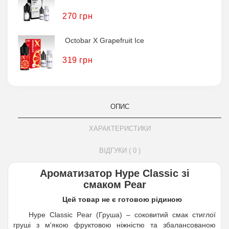
270 грн
Octobar X Grapefruit Ice
319 грн
ОПИС
ХАРАКТЕРИСТИКИ
ВІДГУКИ ( 0 )
Ароматизатор Hype Classic зі
смаком Pear
Цей товар не є готовою рідиною
Hype Classic Pear (Груша) – соковитий смак стиглої
груші з м'якою фруктовою ніжністю та збалансованою