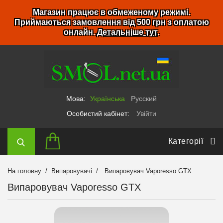
Магазин працює в обмеженому режимі.
Приймаються замовлення від 500 грн з оплатою
онлайн.
Детальніше тут
.
Мова:
Українська
Русский
Особистий кабінет:
Увійти
Категорії
На головну
Випаровувачі
Випаровувач Vaporesso GTX
Випаровувач Vaporesso GTX