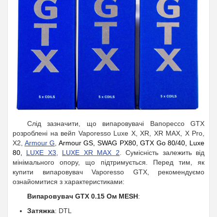
Слід зазначити, що випаровувачі Вапорессо GTX
розроблені на вейп Vaporesso Luxe X, XR, XR MAX, X Pro,
X2,
Armour G
,
Armour GS, SWAG PX80, GTX Go 80/40, Luxe
80,
LUXE X3
,
LUXE XR MAX 2
. Сумісність залежить від
мінімального опору, що підтримується. Перед тим, як
купити випаровувач Vaporesso GTX, рекомендуємо
ознайомитися з характеристиками:
Випаровувач GTX 0.15 Ом MESH
:
Затяжка
: DTL