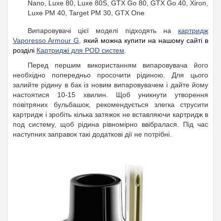
Nano, Luxe 80, Luxe 80S, GTX Go 80, GTX Go 40, Xiron,
Luxe PM 40, Target PM 30, GTX One
Випаровувачі цієї моделі підходять на
картридж
Vaporesso Armour G
,
який можна купити на нашому сайті в
розділі
Картриджі для POD систем
.
Перед першим використанням випаровувача його
необхідно попередньо просочити рідиною. Для цього
залийте рідину в бак із новим випаровувачем і дайте йому
настоятися 10-15 хвилин. Щоб уникнути утворення
повітряних бульбашок, рекомендується злегка струсити
картридж і зробіть кілька затяжок не вставляючи картридж в
под систему, щоб рідина рівномірно ввібралася. Під час
наступних заправок такі додаткові дії не потрібні.