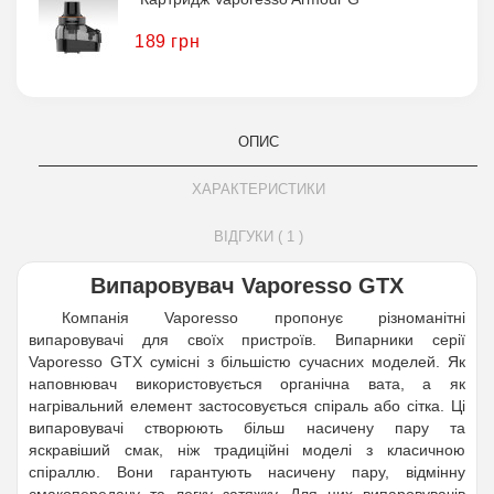
189 грн
ОПИС
ХАРАКТЕРИСТИКИ
ВІДГУКИ ( 1 )
Випаровувач Vaporesso GTX
Компанія Vaporesso пропонує різноманітні
випаровувачі для своїх пристроїв. Випарники серії
Vaporesso GTX сумісні з більшістю сучасних моделей. Як
наповнювач використовується органічна вата, а як
нагрівальний елемент застосовується спіраль або сітка. Ці
випаровувачі створюють більш насичену пару та
яскравіший смак, ніж традиційні моделі з класичною
спіраллю. Вони гарантують насичену пару, відмінну
смакопередачу та легку затяжку. Для цих випаровувачів