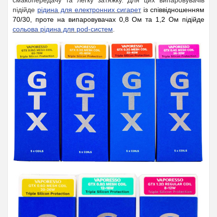
підійде
рідина для електронних сигарет
із співвідношенням
70/30, проте на випаровувачах 0,8 Ом та 1,2 Ом підійде
сольова рідина для pod-систем
.