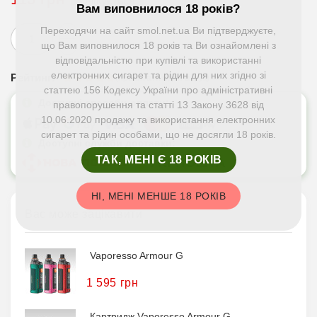
Очікується
Вам виповнилося 18 років?
Переходячи на сайт smol.net.ua Ви підтверджуєте,
що Вам виповнилося 18 років та Ви ознайомлені з
відповідальністю при купівлі та використанні
електронних сигарет та рідин для них згідно зі
Рейтинг:
(прочитати один відгук)
статтею 156 Кодексу України про адміністративні
Доступні способи оплати:
правопорушення та статті 13 Закону 3628 від
10.06.2020 продажу та використання електронних
сигарет та рідин особами, що не досягли 18 років.
Доступні служби доставки:
ТАК, МЕНІ Є 18 РОКІВ
НІ, МЕНІ МЕНШЕ 18 РОКІВ
Вас може зацікавити
Vaporesso Armour G
1 595 грн
Картридж Vaporesso Armour G