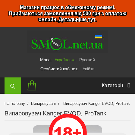
Магазин працює в обмеженому режимі.
Приймаються замовлення від 500 грн з оплатою
онлайн.
Детальніше тут
.
Мова:
Українська
Русский
Особистий кабінет:
Увійти
Категорії
На головну
Випаровувачі
Випаровувач Kanger EVOD, ProTank
Випаровувач Kanger EVOD, ProTank