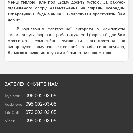
менш теплою, але при цьому досить густою. За рахунок
підвищеного опору, навантаження на спіраль, усередині
випаровувача буде менше і випаровувач прослужить Вам
довше.
Використання електронної сигарети з можливістю
зміни напруги (варівольт) або потужності (варіватт) дає Вам
можливість самостійно змінювати навантаження на
випаровувач, тому час, витрачений на вибір випаровувача,
Ви можете використовувати з більш корисною метою.
ЗАТЕЛЕФОНУЙТЕ НАМ
096 002-03-05
Kyivstar:
095 002-03-05
Vodafone:
073 002-03-05
LifeCell:
095 002-03-05
Viber: