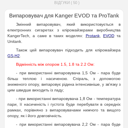
ВІДГУКИ ( 50 )
Випаровувач для Kanger EVOD та ProTank
Змінний випаровувач, який використовується в
електронних сигаретах з кліромайзерами виробництва
KangerTech, а саме в таких моделях:
Protank
,
EVOD
та
Unitank.
Також цей випаровувач підходить для кліромайзера
GS-H2
.
Відмінність між опором 1.5, 1.8 та 2.2 Ом:
- при використанні випаровувача 1,5 Ом - пара буде
більш теплою і насиченою. Спіраль, з допомогою
зниженого опору, випаровує рідина інтенсивніше, у зв'язку з
цим швидше виходить із ладу;
- при використанні випаровувача 1,8 Ом - температура
пари, її насиченість і густота буде перебувати в середніх
рамках, порівняно з випаровувачами нижчого та вищого
опору, як і його довговічність.
- при використанні випаровувача 2,2 Ом - пара буде