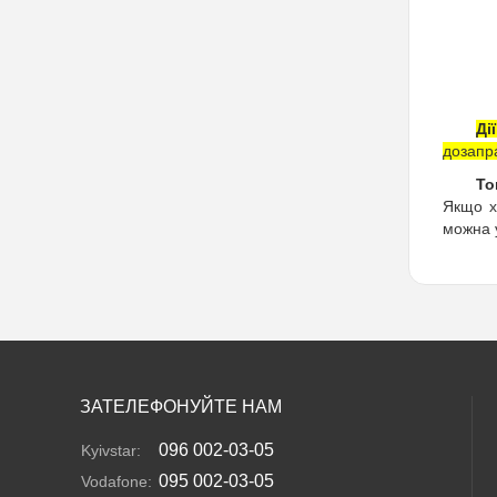
Ді
дозапра
То
Якщо х
можна у
ЗАТЕЛЕФОНУЙТЕ НАМ
096 002-03-05
Kyivstar:
095 002-03-05
Vodafone: