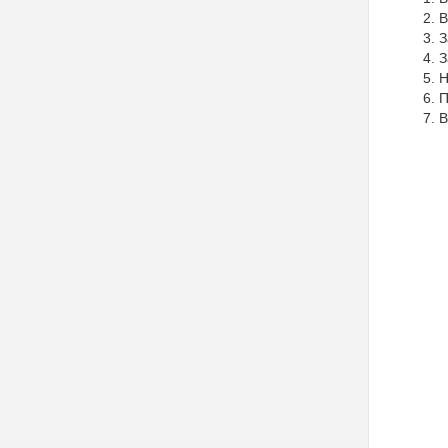
В
З
З
Н
П
В