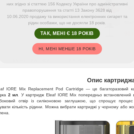
них згідно зі статтею 156 Кодексу України про адміністративні
299
правопорушення та статті 13 Закону 3628 від
10.06.2020 продажу та використання електронних сигарет та
Конт
рідин особами, що не досягли 18 років.
ТАК, МЕНІ Є 18 РОКІВ
98 
НІ, МЕНІ МЕНШЕ 18 РОКІВ
ХАРАКТЕРИСТИКИ
ВІДГУКИ ( 1 )
Опис картридж
eaf IORE Mix Replacement Pod Cartridge — це багаторазовий 
иджа
2 мл
. У картридж Eleaf IORE Mix попередньо встановлений
боковий отвір із силіконовою заглушкою, що спрощує процес
увати кількість рідини. Можна вибрати картриджі у чорному або жо
лена.