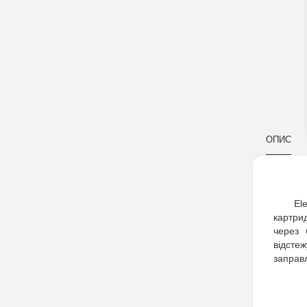
ОПИС
El
картр
через 
відстеж
заправ