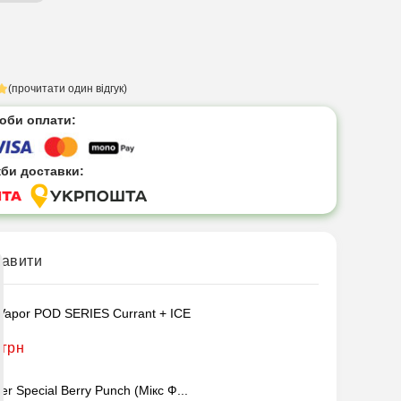
(прочитати один відгук)
соби оплати:
жби доставки:
кавити
 Vapor POD SERIES Currant + ICE
 грн
er Special Berry Punch (Мікс Ф...