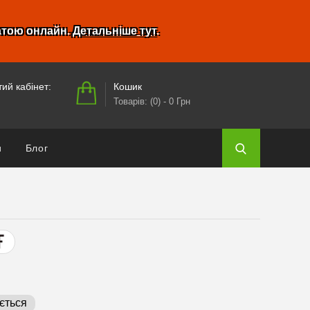
атою онлайн.
Детальніше тут
.
Кошик
ий кабінет:
Товарів: (0)
- 0 Грн
и
Блог
ється