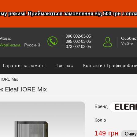
му режимі. Приймаються замовлення від 500 грн з опл
096 002-03-05
Мова:
Особист
095 002-03-05
Увійти
Українська
Русский
073 002-03-05
Гарантія та ремонт
Про нас
Контакти / Графік робот
 IORE Mix
ж Eleaf IORE Mix
Бренд
Колір
149 грн
Очіку