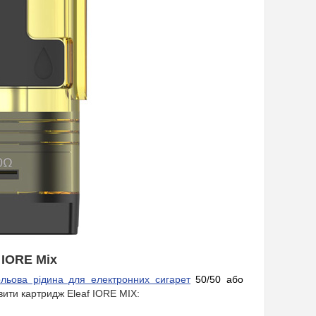
 IORE Mix
ольова рідина для електронних сигарет
50/50 або
вити картридж Eleaf IORE MIX: