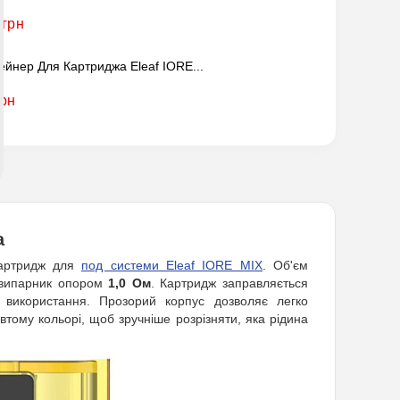
 грн
ейнер Для Картриджа Eleaf IORE...
грн
а
картридж для
под системи Eleaf IORE MIX
. Об'єм
 випарник опором
1,0 Ом
. Картридж заправляється
 використання. Прозорий корпус дозволяє легко
втому кольорі, щоб зручніше розрізняти, яка рідина