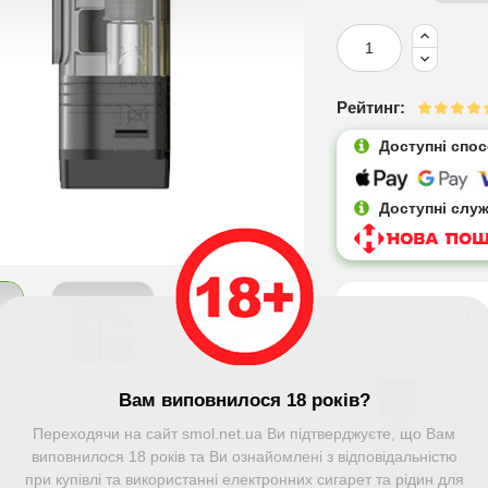
Рейтинг:
Доступні спо
Доступні слу
Вас може заці
Soft
Вам виповнилося 18 років?
210
Переходячи на сайт smol.net.ua Ви підтверджуєте, що Вам
виповнилося 18 років та Ви ознайомлені з відповідальністю
Chas
при купівлі та використанні електронних сигарет та рідин для