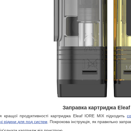
Заправка картриджа Eleaf
я кращої продуктивності картриджа Eleaf IORE MIX підходить
с
ні рідини для под систем
.
Покрокова інструкція, як правильно запра
ід'єднати картридж від пристрою.