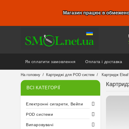
Магазин працює в обмежено
Як сплатити замовлення
Оплата і доставка
На головну
Картриджі для POD систем
Картридж Eleaf
Картрид
ВСІ КАТЕГОРІЇ
Електронні сигарети, Вейпи
POD системи
Випаровувачі