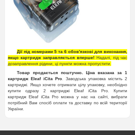
Дії під номерами 5 та 6 обов'язкові для виконання,
якщо картридж заправляється вперше!
Надалі, під час
дозаправлення рідини, ці пункти можна пропустити.
Товар продається поштучно. Ціна вказана за 1
картридж Eleaf iCita Pro
. Заводська упаковка містить 2
картриджі. Якщо хочете отримати цілу упаковку, необхідно
купити одразу 2 картриджі Eleaf iCita Pro. Купити
картридж Eleaf iCita Pro можна у нас на сайті, вибрати
потрібний Вам спосіб оплати та доставку по всій території
України.