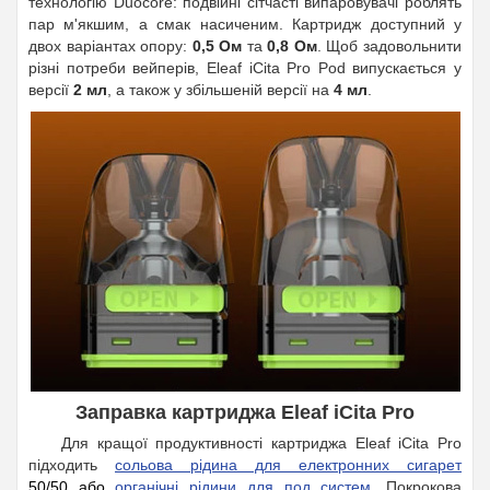
технологію Duocore: подвійні сітчасті випаровувачі роблять
пар м'якшим, а смак насиченим. Картридж доступний у
двох варіантах опору:
0,5 Ом
та
0,8 Ом
. Щоб задовольнити
різні потреби вейперів, Eleaf iCita Pro Pod випускається у
версії
2 мл
, а також у збільшеній версії на
4 мл
.
Заправка картриджа Eleaf iCita Pro
Для кращої продуктивності картриджа Eleaf iCita Pro
підходить
сольова рідина для електронних сигарет
50/50 або
органічні рідини для под систем
.
Покрокова