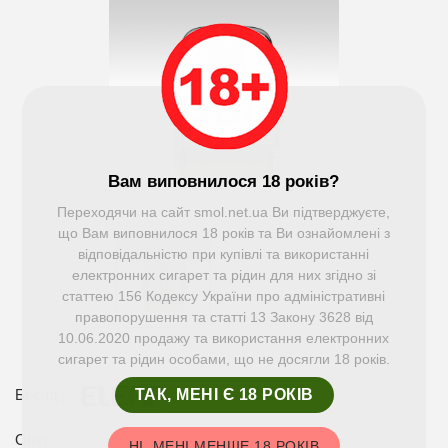
Вам виповнилося 18 років?
Переходячи на сайт smol.net.ua Ви підтверджуєте,
що Вам виповнилося 18 років та Ви ознайомлені з
відповідальністю при купівлі та використанні
електронних сигарет та рідин для них згідно зі
статтею 156 Кодексу України про адміністративні
правопорушення та статті 13 Закону 3628 від
10.06.2020 продажу та використання електронних
сигарет та рідин особами, що не досягли 18 років.
ТАК, МЕНІ Є 18 РОКІВ
Бренд
Опір
НІ, МЕНІ МЕНШЕ 18 РОКІВ