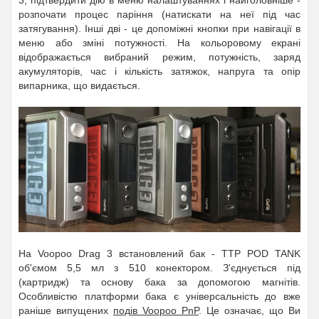
3
, підтвердити дію в меню налаштуваннях і найголовніше -
розпочати процес паріння (натискати на неї під час
затягування). Інші дві - це допоміжні кнопки при навігації в
меню або зміні потужності. На кольоровому екрані
відображається вибраний режим, потужність, заряд
акумуляторів, час і кількість затяжок, напруга та опір
випарника, що видається.
На
Voopoo Drag 3
встановлений бак - TTP POD TANK
об'ємом 5,5 мл з 510 конектором. З'єднується під
(картридж) та основу бака за допомогою магнітів.
Особливістю платформи бака є універсальність до вже
раніше випущених
подів Voopoo PnP
. Це означає, що Ви