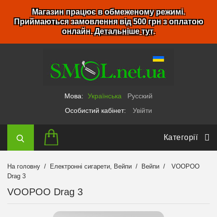
Магазин працює в обмеженому режимі.
Приймаються замовлення від 500 грн з оплатою
онлайн.
Детальніше тут
.
Мова:
Українська
Русский
Особистий кабінет:
Увійти
Категорії
На головну
Електронні сигарети, Вейпи
Вейпи
VOOPOO
Drag 3
VOOPOO Drag 3