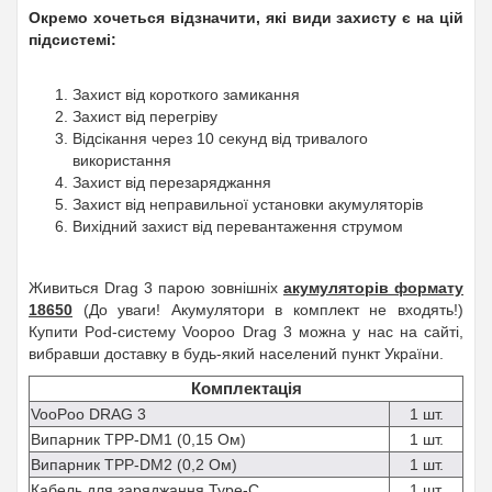
Окремо хочеться відзначити, які види захисту є на цій
підсистемі:
Захист від короткого замикання
Захист від перегріву
Відсікання через 10 секунд від тривалого
використання
Захист від перезаряджання
Захист від неправильної установки акумуляторів
Вихідний захист від перевантаження струмом
Живиться
Drag 3
парою зовнішніх
акумуляторів формату
18650
(До уваги! Акумулятори в комплект не входять!)
Купити Pod-систему
Voopoo Drag 3
можна у нас на сайті,
вибравши
доставку в будь-який населений пункт України
.
Комплектація
VooPoo DRAG 3
1 шт.
Випарник TPP-DM1 (0,15 Ом)
1 шт.
Випарник TPP-DM2 (0,2 Ом)
1 шт.
Кабель для заряджання Type-C
1 шт.