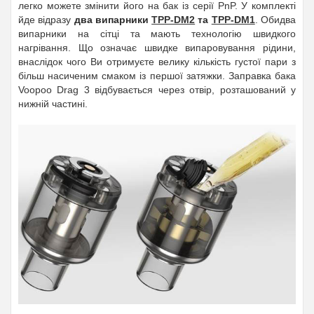
легко можете змінити його на бак із серії
PnP
. У комплекті
йде відразу
два випарники
TPP-DM2
та
TPP-DM1
. Обидва
випарники на сітці та мають технологію швидкого
нагрівання. Що означає швидке випаровування рідини,
внаслідок чого Ви отримуєте велику кількість густої пари з
більш насиченим смаком із першої затяжки. Заправка бака
Voopoo Drag 3
відбувається через отвір, розташований у
нижній частині.