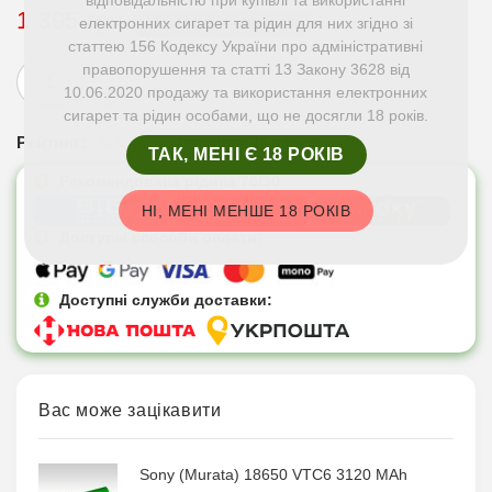
1 395 грн
Немає в наявності
електронних сигарет та рідин для них згідно зі
статтею 156 Кодексу України про адміністративні
правопорушення та статті 13 Закону 3628 від
10.06.2020 продажу та використання електронних
сигарет та рідин особами, що не досягли 18 років.
Рейтинг:
(прочитати 10 відгуків)
ТАК, МЕНІ Є 18 РОКІВ
Рекомендована рідина 70/30
НІ, МЕНІ МЕНШЕ 18 РОКІВ
Доступні способи оплати:
Доступні служби доставки:
Вас може зацікавити
Sony (Murata) 18650 VTC6 3120 MAh