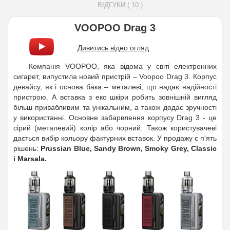
ВІДГУКИ ( 10 )
VOOPOO Drag 3
Дивитись відео огляд
Компанія VOOPOO, яка відома у світі електронних
сигарет, випустила новий пристрій – Voopoo Drag 3. Корпус
девайсу, як і основа бака – металеві, що надає надійності
пристрою.
А вставка з еко шкіри робить зовнішній вигляд
більш привабливим та унікальним, а також додає зручності
у використанні. Основне забарвлення корпусу
Drag 3
- це
сірий (
металевий
) колір або чорний. Також користувачеві
дається вибір кольору фактурних вставок. У продажу є п'ять
рішень:
Prussian Blue, Sandy Brown, Smoky Grey, Classic
і Marsala.