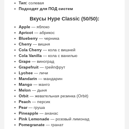
Тип:
солевая
Подходят для ПОД систем
Вкусы Hype Classic (50/50):
Apple
— яблоко
Apricot
— абрикос
Blueberry
— черника
Cherry
— вишня
Cola Cherry
— кола с вишней
Cola Vanilla
— кола с ванилью
Grape
— виноград
Grapefruit
— грейпфрут
Lychee
— личи
Mandarin
— мандарин
Mango
— манго
Melon
— дыня
Orbit
— жевательная резинка (Orbit)
Peach
— персик
Pear
— груша
Pineapple
— ананас
Pink Lemonade
— розовый лимонад
Pomegranate
— гранат