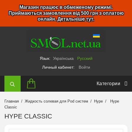
Магазин працює в обмеженому режимі.
Приймаються замовлення від 500 грн з оплатою
онлайн.
Детальніше тут
.
Язык:
Українська
Русский
Личный кабинет:
Войти
Категории
Главная
Жидкость солевая для Pod систем
Hype
Hype
Classic
HYPE CLASSIC