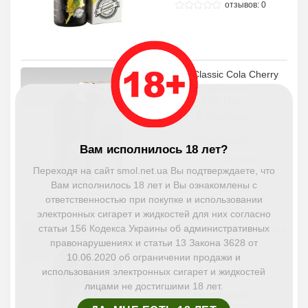
отзывов: 0
Hype Classic Cola Cherry
(Кола Вишня)
320 грн
В наличии
ПОДРОБНЕЕ
Вам исполнилось 18 лет?
отзывов: 0
Переходя на сайт smol.net.ua Вы подтверждаете, что
Вам исполнилось 18 лет и Вы ознакомлены с
ответственностью при покупке и использовании
электронных сигарет и жидкостей для них согласно
статьи 156 Кодекса Украины об административных
Hype Classic Pink Lemonade
(Розовый Лим...
правонарушениях и статьи 13 Закона 3628 от
320 грн
10.06.2020 об ограничении продажи и
В наличии
использования электронных сигарет и жидкостей
лицами не достигшими 18 лет.
ПОДРОБНЕЕ