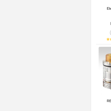
El
RE