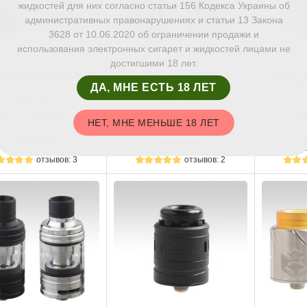
жидкостей для них согласно статьи 156 Кодекса Украины об
административных правонарушениях и статьи 13 Закона
3628 от 10.06.2020 об ограничении продажи и
использования электронных сигарет и жидкостей лицами не
достигшими 18 лет.
Vape Fresia MTL RTA
THC Tauren RTA
Vandy V
ДА, МНЕ ЕСТЬ 18 ЛЕТ
M
625 грн
690 грн
Нет в наличии
Нет в наличии
Не
НЕТ, МНЕ МЕНЬШЕ 18 ЛЕТ
ПОДРОБНЕЕ
ПОДРОБНЕЕ
отзывов: 3
отзывов: 2