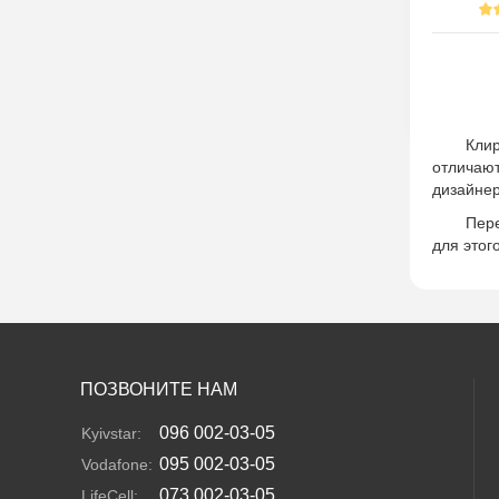
Кли
отличаю
дизайнер
Пере
для этог
ПОЗВОНИТЕ НАМ
096 002-03-05
Kyivstar:
095 002-03-05
Vodafone:
073 002-03-05
LifeCell: