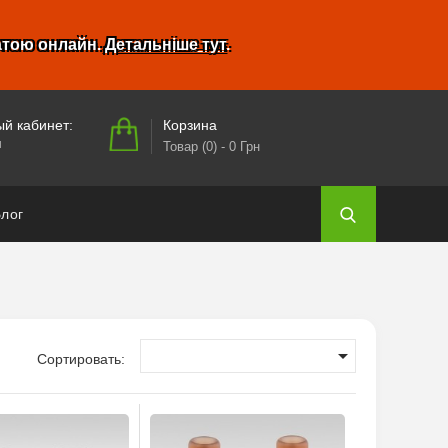
атою онлайн.
Детальніше тут
.
Корзина
й кабинет:
и
Товар (0)
- 0 Грн
лог

Сортировать: