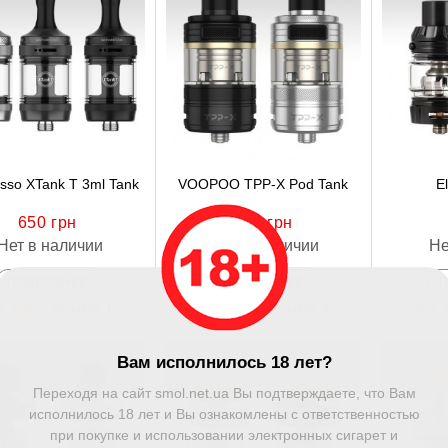
sso XTank T 3ml Tank
VOOPOO TPP-X Pod Tank
E
650 грн
650 грн
Нет в наличии
Нет в наличии
Не
ПОДРОБНЕЕ
ПОДРОБНЕЕ
отзывов: 1
отзывов: 6
Вам исполнилось 18 лет?
Переходя на сайт smol.net.ua Вы подтверждаете, что Вам
исполнилось 18 лет и Вы ознакомлены с ответственностью
при покупке и использовании электронных сигарет и