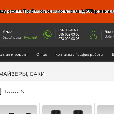
му режимі. Приймаються замовлення від 500 грн з опл
096 002-03-05
Язык:
Личны
095 002-03-05
Войт
Українська
Русский
073 002-03-05
антия и ремонт
О нас
Контакты / График работы
Б
МАЙЗЕРЫ, БАКИ
Товаров: 40.