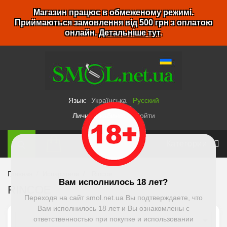
Магазин працює в обмеженому режимі.
Приймаються замовлення від 500 грн з оплатою
онлайн.
Детальніше тут
.
Язык:
Українська
Русский
Личный кабинет:
Войти
Категории
Главная
Испарители
Rincoe
Вам исполнилось 18 лет?
RINCOE
Переходя на сайт smol.net.ua Вы подтверждаете, что
Вам исполнилось 18 лет и Вы ознакомлены с

ответственностью при покупке и использовании