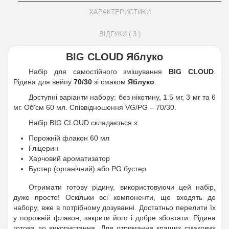
ХАРАКТЕРИСТИКИ
ВІДГУКИ ( 3 )
BIG CLOUD Яблуко
Набір для самостійного змішування
BIG CLOUD
.
Рідина для вейпу
70/30
зі смаком
Яблуко
.
Доступні варіанти набору: без нікотину, 1.5 мг, 3 мг та 6
мг. Об'єм 60 мл. Співвідношення VG/PG – 70/30.
Набір BIG CLOUD складається з:
Порожній флакон 60 мл
Гліцерин
Харчовий ароматизатор
Бустер (органічний) або PG бустер
Отримати готову рідину, використовуючи цей набір,
дуже просто! Оскільки всі компоненти, що входять до
набору, вже в потрібному дозуванні. Достатньо перелити їх
у порожній флакон, закрити його і добре збовтати. Рідина
готова до використання. Для отримання кращих смакових