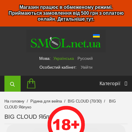
Магазин працює в обмеженому режимі.
Приймаються замовлення від 500 грн з оплатою
онлайн.
Детальніше тут
.
Мова:
Українська
Русский
Особистий кабінет:
Увійти
Категорії
На головну
Рідина для вейпа
BIG CLOUD (70/30)
BIG
CLOUD Яблуко
BIG CLOUD Яблуко