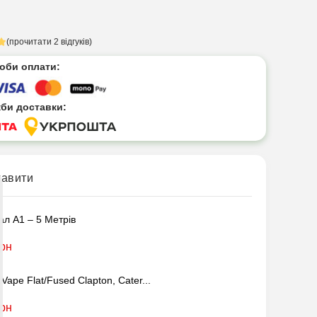
(прочитати 2 відгуків)
соби оплати:
жби доставки:
кавити
ал A1 – 5 Метрів
грн
Vape Flat/Fused Clapton, Cater...
грн