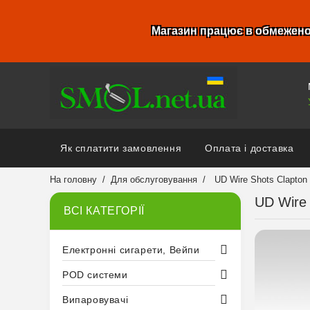
Магазин працює в обмежено
Як сплатити замовлення
Оплата і доставка
На головну
Для обслуговування
UD Wire Shots Clapton
UD Wire 
ВСІ КАТЕГОРІЇ
Електронні сигарети, Вейпи
POD системи
Випаровувачі