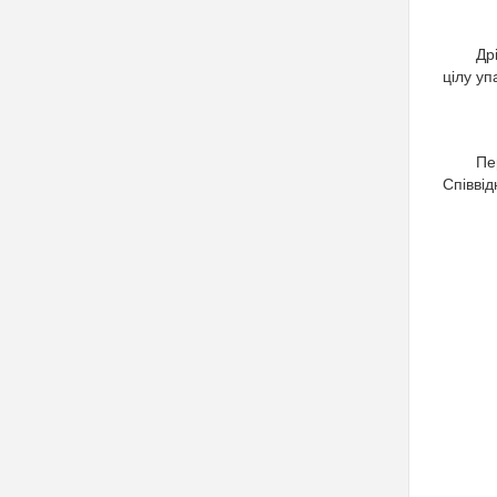
Др
цілу уп
Пе
Співвід