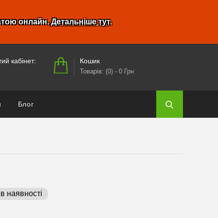
атою онлайн.
Детальніше тут
.
Кошик
ий кабінет:
Товарів: (0)
- 0 Грн
и
Блог
в наявності