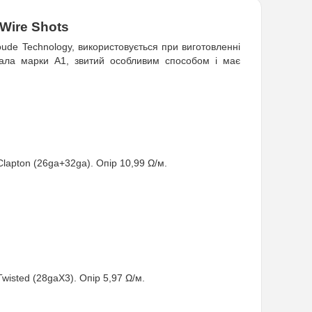
 Wire Shots
oude Technology, використовується при виготовленні
тала марки A1, звитий особливим способом і має
Clapton (26ga+32ga). Опір 10,99 Ω/м.
Twisted (28gaX3). Опір 5,97 Ω/м.