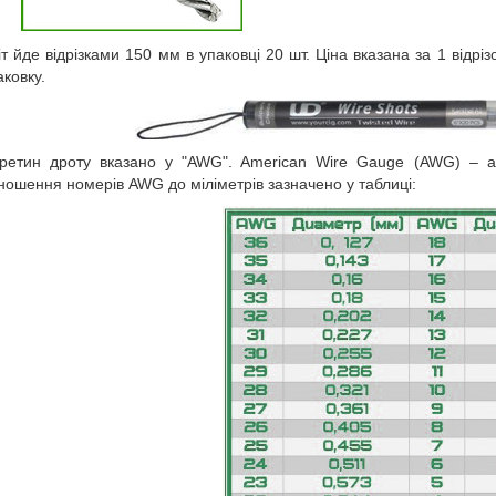
іт йде відрізками 150 мм в упаковці 20 шт. Ціна вказана за 1 відріз
аковку.
ретин дроту вказано у "AWG". American Wire Gauge (AWG) – а
ношення номерів AWG до міліметрів зазначено у таблиці: