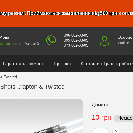
му режимі. Приймаються замовлення від 500 грн з опл
096 002-03-05
Мова:
Особист
095 002-03-05
Увійти
Українська
Русский
073 002-03-05
Гарантія та ремонт
Про нас
Контакти / Графік робот
 & Twisted
Shots Clapton & Twisted
Діаметр
10 грн
Немає 