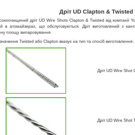
Дріт UD Clapton & Twisted
сокоочищений дріт UD Wire Shots Clapton & Twisted від компанії Y
ей в атомайзерах, що обслуговуються. Дріт виготовлений з кан
ену площу випаровування.
значення Twisted або Clapton вказує на тип та спосіб виготовлення:
Дріт UD Wire Shot 
Дріт UD Wire Shot 