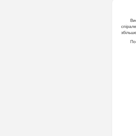
Ви
спірал
збільш
По