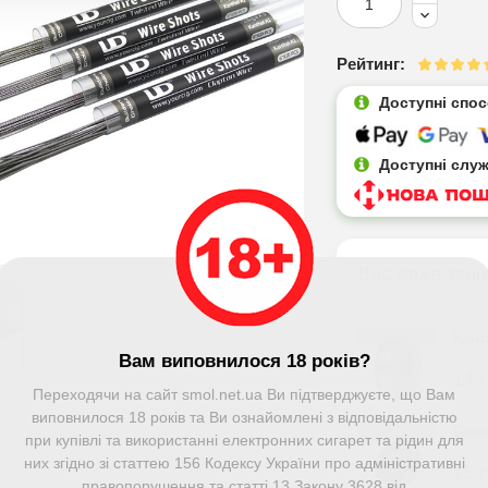
Рейтинг:
Доступні спо
Доступні слу
Вас може заці
Кант
Вам виповнилося 18 років?
14 
Переходячи на сайт smol.net.ua Ви підтверджуєте, що Вам
виповнилося 18 років та Ви ознайомлені з відповідальністю
Geek
при купівлі та використанні електронних сигарет та рідин для
них згідно зі статтею 156 Кодексу України про адміністративні
15 
правопорушення та статті 13 Закону 3628 від