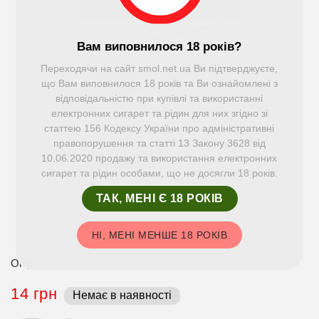
Вам виповнилося 18 років?
Переходячи на сайт smol.net.ua Ви підтверджуєте,
що Вам виповнилося 18 років та Ви ознайомлені з
відповідальністю при купівлі та використанні
електронних сигарет та рідин для них згідно зі
статтею 156 Кодексу України про адміністративні
правопорушення та статті 13 Закону 3628 від
10.06.2020 продажу та використання електронних
сигарет та рідин особами, що не досягли 18 років.
ТАК, МЕНІ Є 18 РОКІВ
НІ, МЕНІ МЕНШЕ 18 РОКІВ
Опір
14 грн
Немає в наявності