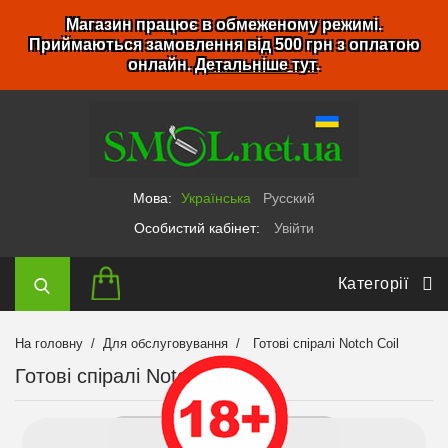
Магазин працює в обмеженому режимі.
Приймаються замовлення від 500 грн з оплатою
онлайн.
Детальніше тут
.
Мова:
Українська
Русский
Особистий кабінет:
Увійти
Категорії
На головну
Для обслуговування
Готові спіралі Notch Coil
Готові спіралі Notch Coil