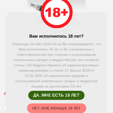
Вам исполнилось 18 лет?
Переходя на сайт smol.net.ua Вы подтверждаете, что
Вам исполнилось 18 лет и Вы ознакомлены с
ответственностью при покупке и использовании
электронных сигарет и жидкостей для них согласно
статьи 156 Кодекса Украины об административных
правонарушениях и статьи 13 Закона 3628 от
10.06.2020 об ограничении продажи и
использования электронных сигарет и жидкостей
лицами не достигшими 18 лет.
475 грн
Нет в наличии
ДА, МНЕ ЕСТЬ 18 ЛЕТ
НЕТ, МНЕ МЕНЬШЕ 18 ЛЕТ