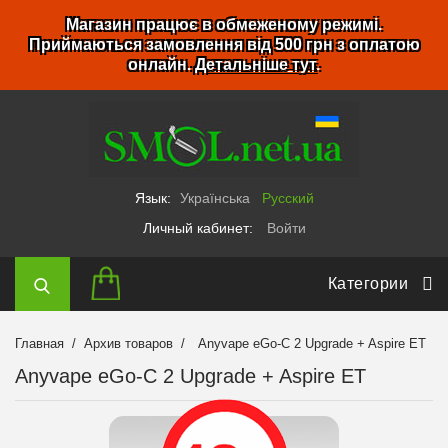
Магазин працює в обмеженому режимі.
Приймаються замовлення від 500 грн з оплатою
онлайн.
Детальніше тут
.
Язык:
Українська
Русский
Личный кабинет:
Войти
Категории
Главная
Архив товаров
Anyvape eGo-C 2 Upgrade + Aspire ET
Anyvape eGo-C 2 Upgrade + Aspire ET