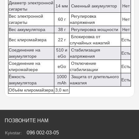
Диаметр электронной
14 мм
Сменный аккумулятор
Нет
сигареты
Вес электронной
Регулировка
60 г
Нет
сигареты
напряжения
Вес аккумулятора
38 г
Регулировка мощности
Нет
Блокировка от
Вес клиромайзера
22 г
Есть
случайных нажатий
Соединение на
510 и
Стабилизация
Есть
аккумуляторе
eGo
напряжения
Соединение на
Отключение
eGo
Есть
клиромайзере
стабилизации
Ёмкость
1000
Защита от длительного
Есть
аккумулятора
mAh
нажатия
Объём клиромайзера
3,0 мл
ПОЗВОНИТЕ НАМ
096 002-03-05
Kyivstar: