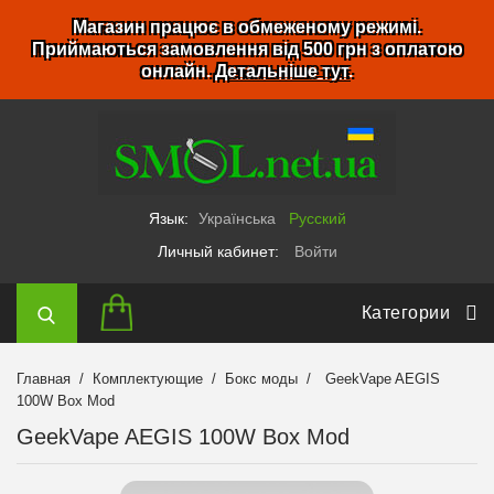
Магазин працює в обмеженому режимі.
Приймаються замовлення від 500 грн з оплатою
онлайн.
Детальніше тут
.
Язык:
Українська
Русский
Личный кабинет:
Войти
Категории
Главная
Комплектующие
Бокс моды
GeekVape AEGIS
100W Box Mod
GeekVape AEGIS 100W Box Mod