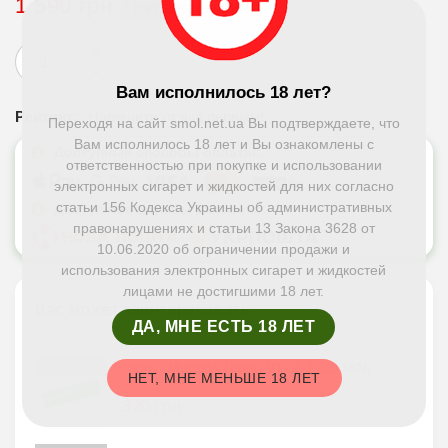
1 590 грн
Нет в наличии
Вам исполнилось 18 лет?
Рейтинг:
Напишите отзыв первым!
Переходя на сайт smol.net.ua Вы подтверждаете, что
Вам исполнилось 18 лет и Вы ознакомлены с
Доступные способы оплаты:
ответственностью при покупке и использовании
электронных сигарет и жидкостей для них согласно
статьи 156 Кодекса Украины об административных
Доступные службы доставки:
правонарушениях и статьи 13 Закона 3628 от
10.06.2020 об ограничении продажи и
использования электронных сигарет и жидкостей
лицами не достигшими 18 лет.
Вас может заинтересовать
ДА, МНЕ ЕСТЬ 18 ЛЕТ
Sony (Murata) 18650 VTC6 3120 MAh
НЕТ, МНЕ МЕНЬШЕ 18 ЛЕТ
320 грн