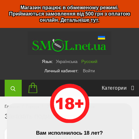
Магазин працює в обмеженому режимі.
Приймаються замовлення від 500 грн з оплатою
онлайн.
Детальніше тут
.
Язык:
Українська
Русский
Личный кабинет:
Войти
Категории
Главная
Города
Заказать подик в Горохов
Заказать подик в Горохов
Вам исполнилось 18 лет?
Вейп Шоп в Горохове