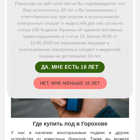
Переходя на сайт smol.net.ua Вы подтверждаете, что
Под-системы появились как альтернатива громоздким
Вам исполнилось 18 лет и Вы ознакомлены с
вейпам и сразу нашли свою аудиторию. Эти устройства
ответственностью при покупке и использовании
сочетают компактность, простоту использования и
электронных сигарет и жидкостей для них согласно
отличную передачу вкуса. Сегодня они стали выбором
статьи 156 Кодекса Украины об административных
как новичков, так и опытных вейперов.
правонарушениях и статьи 13 Закона 3628 от
10.06.2020 об ограничении продажи и
использования электронных сигарет и жидкостей
лицами не достигшими 18 лет.
ДА, МНЕ ЕСТЬ 18 ЛЕТ
НЕТ, МНЕ МЕНЬШЕ 18 ЛЕТ
Где купить под в Горохове
У нас в наличии многоразовые подики и другие
устройства от известных брендов. Также вы можете