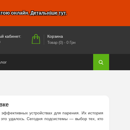
атою онлайн.
Детальніше тут
.
Корзина
й кабинет:
и
Товар (0)
- 0 Грн
лог
вке
и эффективных устройствах для парения. Их история
это удалось. Сегодня подсистемы — выбор тех, кто