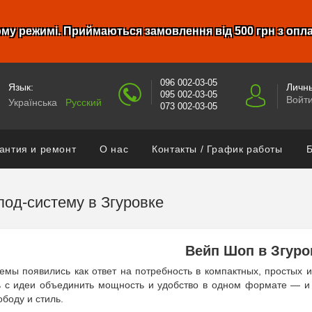
му режимі. Приймаються замовлення від 500 грн з опл
096 002-03-05
Язык:
Личны
095 002-03-05
Войт
Українська
Русский
073 002-03-05
антия и ремонт
О нас
Контакты / График работы
Б
под-систему в Згуровке
Вейп Шоп в Згуро
емы появились как ответ на потребность в компактных, простых 
ь с идеи объединить мощность и удобство в одном формате — и 
ободу и стиль.