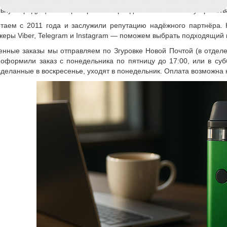
именте нашего магазина представлены поды, а также жидкости на
ьную продукцию от проверенных брендов: качественные устройства
таем с 2011 года и заслужили репутацию надёжного партнёра. К
еры Viber, Telegram и Instagram — поможем выбрать подходящий в
ные заказы мы отправляем по Згуровке Новой Почтой (в отделен
оформили заказ с понедельника по пятницу до 17:00, или в суб
сделанные в воскресенье, уходят в понедельник. Оплата возможна к