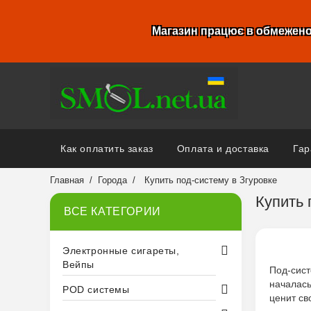
Магазин працює в обмежено
Как оплатить заказ
Оплата и доставка
Гар
Главная
Города
Купить под-систему в Згуровке
Купить 
ВСЕ КАТЕГОРИИ
Электронные сигареты,
Вейпы
Под-сист
началас
POD системы
ценит св