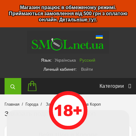
Магазин працює в обмеженому режимі.
Приймаються замовлення від 500 грн з оплатою
онлайн.
Детальніше тут
.
Язык:
Українська
Русский
Личный кабинет:
Войти
Категории
Главная
Города
Заказать подсистему в Короп
Заказать подсистему в Короп
Вейп Шоп в Коропе