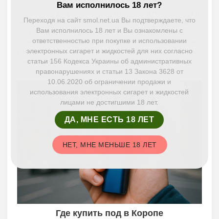
Вам исполнилось 18 лет?
Появление под-систем стало настоящим прорывом в
Переходя на сайт smol.net.ua Вы подтверждаете, что
мире вейпинга. Маленькие, удобные и простые в
Вам исполнилось 18 лет и Вы ознакомлены с
эксплуатации устройства быстро завоевали
ответственностью при покупке и использовании
популярность как среди новичков, так и среди опытных
электронных сигарет и жидкостей для них согласно
пользователей. Это компактная альтернатива
статьи 156 Кодекса Украины об административных
классическим вейпам, объединившая функциональность
и стиль.
правонарушениях и статьи 13 Закона 3628 от
10.06.2020 об ограничении продажи и
использования электронных сигарет и жидкостей
лицами не достигшими 18 лет.
ДА, МНЕ ЕСТЬ 18 ЛЕТ
НЕТ, МНЕ МЕНЬШЕ 18 ЛЕТ
Где купить под в Коропе