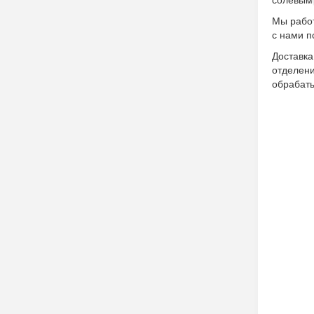
солевым 
Мы работ
с нами п
Доставк
отделен
обрабаты