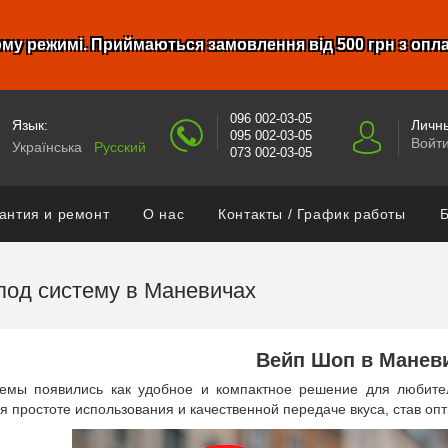
му режимі. Приймаються замовлення від 500 грн з опл
096 002-03-05
Язык:
Личны
095 002-03-05
Войт
Українська
Русский
073 002-03-05
антия и ремонт
О нас
Контакты / График работы
Б
под систему в Маневичах
Вейп Шоп в Манев
темы появились как удобное и компактное решение для любите
я простоте использования и качественной передаче вкуса, став о