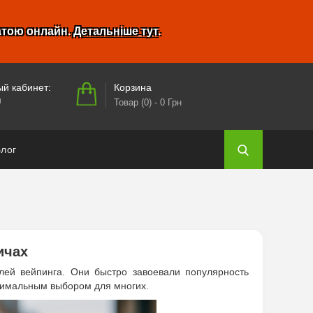
атою онлайн.
Детальніше тут
.
Корзина
й кабинет:
и
Товар (0)
- 0 Грн
лог
ичах
лей вейпинга. Они быстро завоевали популярность
птимальным выбором для многих.