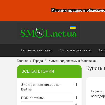
Магазин працює в обмежено
Как оплатить заказ
Оплата и доставка
Гар
Главная
Города
Купить под систему в Маневичах
Купить 
ВСЕ КАТЕГОРИИ
Электронные сигареты,
Вейпы
Под-сис
благодар
POD системы