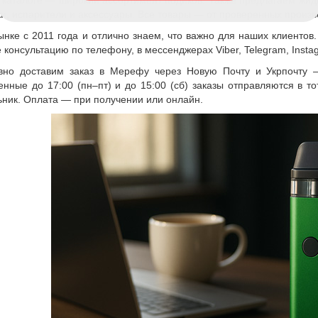
каталоге — широкий ассортимент подиков. Также предлагаем жид
и, испарители и аксессуары. Все товары — от проверенных произво
нке с 2011 года и отлично знаем, что важно для наших клиентов
 консультацию по телефону, в мессенджерах Viber, Telegram, Instag
вно доставим заказ в Мерефу через Новую Почту и Укрпочту 
ные до 17:00 (пн–пт) и до 15:00 (сб) заказы отправляются в то
ник. Оплата — при получении или онлайн.