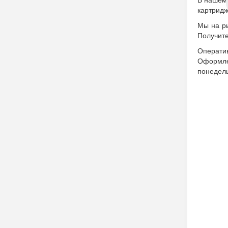
В нашем 
картридж
Мы на ры
Получите
Операти
Оформлен
понедель