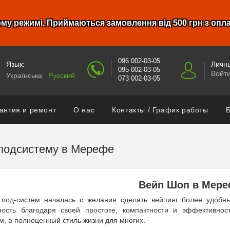
му режимі. Приймаються замовлення від 500 грн з опл
096 002-03-05
Язык:
Личны
095 002-03-05
Войт
Українська
Русский
073 002-03-05
антия и ремонт
О нас
Контакты / График работы
Б
 подсистему в Мерефе
Вейп Шоп в Мер
 под-систем началась с желания сделать вейпинг более удобн
ность благодаря своей простоте, компактности и эффективно
м, а полноценный стиль жизни для многих.