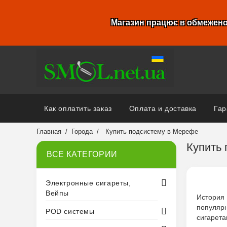
Магазин працює в обмежено
Как оплатить заказ
Оплата и доставка
Гар
Главная
Города
Купить подсистему в Мерефе
Купить
ВСЕ КАТЕГОРИИ
Электронные сигареты,
Вейпы
История
популяр
POD системы
сигарета