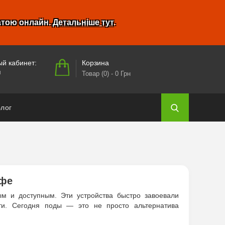
атою онлайн.
Детальніше тут
.
Корзина
й кабинет:
и
Товар (0)
- 0 Грн
лог
ефе
ым и доступным. Эти устройства быстро завоевали
сти. Сегодня поды — это не просто альтернатива