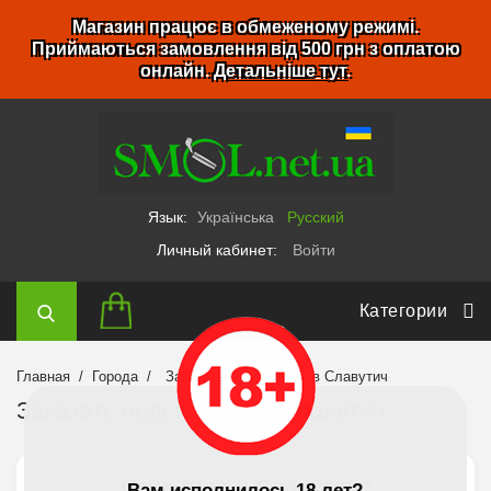
Магазин працює в обмеженому режимі.
Приймаються замовлення від 500 грн з оплатою
онлайн.
Детальніше тут
.
Язык:
Українська
Русский
Личный кабинет:
Войти
Категории
Главная
Города
Заказать подсистему в Славутич
Заказать подсистему в Славутич
Вейп Шоп в Славутиче
Вам исполнилось 18 лет?