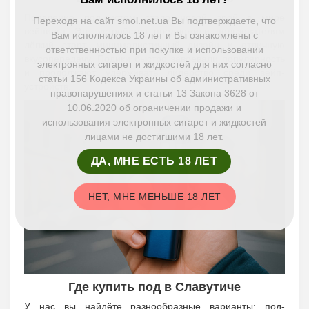
Появление под-систем стало новой эрой в мире
Переходя на сайт smol.net.ua Вы подтверждаете, что
вейпинга. Эти устройства предложили пользователям
Вам исполнилось 18 лет и Вы ознакомлены с
лёгкий старт, минималистичный дизайн и отличную
ответственностью при покупке и использовании
вкусопередачу. Подики быстро завоевали популярность
электронных сигарет и жидкостей для них согласно
и продолжают удерживать лидерство среди вейп-
статьи 156 Кодекса Украины об административных
устройств.
правонарушениях и статьи 13 Закона 3628 от
10.06.2020 об ограничении продажи и
использования электронных сигарет и жидкостей
лицами не достигшими 18 лет.
ДА, МНЕ ЕСТЬ 18 ЛЕТ
НЕТ, МНЕ МЕНЬШЕ 18 ЛЕТ
Где купить под в Славутиче
У нас вы найдёте разнообразные варианты: под-