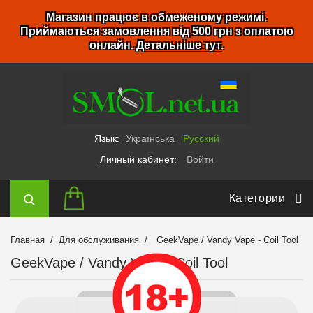
Магазин працює в обмеженому режимі.
Приймаються замовлення від 500 грн з оплатою
онлайн.
Детальніше тут
.
Язык:
Українська
Русский
Личный кабинет:
Войти
Категории
Главная
Для обслуживания
GeekVape / Vandy Vape - Coil Tool
GeekVape / Vandy Vape - Coil Tool