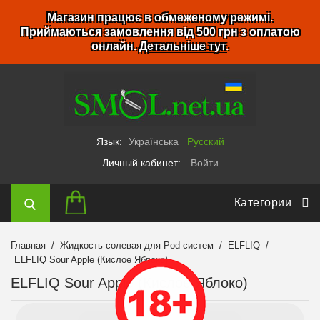
Магазин працює в обмеженому режимі.
Приймаються замовлення від 500 грн з оплатою
онлайн.
Детальніше тут
.
Язык:
Українська
Русский
Личный кабинет:
Войти
Категории
Главная
Жидкость солевая для Pod систем
ELFLIQ
ELFLIQ Sour Apple (Кислое Яблоко)
ELFLIQ Sour Apple (Кислое Яблоко)