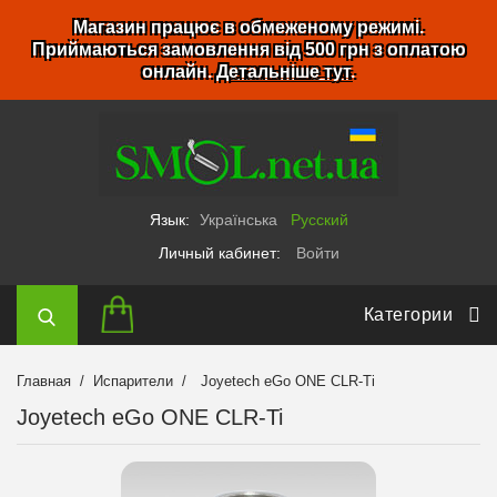
Магазин працює в обмеженому режимі.
Приймаються замовлення від 500 грн з оплатою
онлайн.
Детальніше тут
.
Язык:
Українська
Русский
Личный кабинет:
Войти
Категории
Главная
Испарители
Joyetech eGo ONE CLR-Ti
Joyetech eGo ONE CLR-Ti