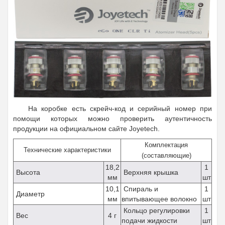
На коробке есть скрейч-код и серийный номер при
помощи которых можно проверить аутентичность
продукции на официальном сайте Joyetech.
Комплектация
Технические характеристики
(составляющие)
18,2
1
Высота
Верхняя крышка
мм
шт
10,1
Спираль и
1
Диаметр
мм
впитывающее волокно
шт
Кольцо регулировки
1
Вес
4 г
подачи жидкости
шт