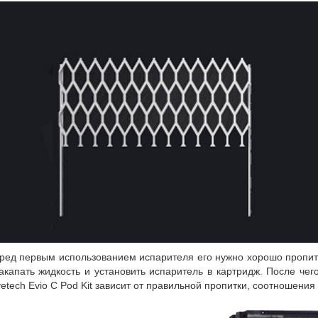
ред первым использованием испарителя его нужно хорошо пропита
акапать жидкость и установить испаритель в картридж. После че
yetech Evio C Pod Kit зависит от правильной пропитки, соотношени