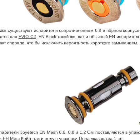
кже существуют испарители сопротивлением 0.8 в чёрном корпусе 
тель для
EVIO C2
. EN Black такой же, как и обычный EN испарител
такт спирали, что бы исключить вероятность короткого замыканием.
парители Joyetech EN Mesh 0.6, 0.8 и 1,2 Ом поставляются в упако
 ЕН Меш Койл, так и целую упаковку. Цена указана за 1 шт.