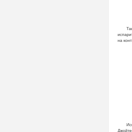
Та
испари
на кон
Ис
Джойтек