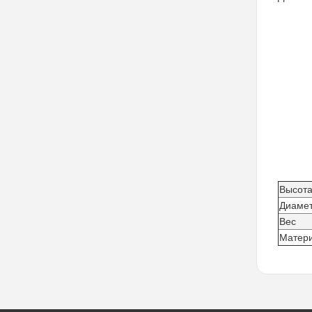
Высот
Диамет
Вес
Матери