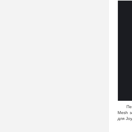
Пе
Mesh з
для Jo