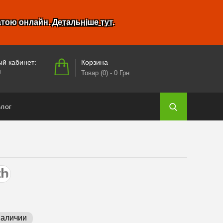
атою онлайн.
Детальніше тут
.
Корзина
й кабинет:
и
Товар (0)
- 0 Грн
лог
наличии