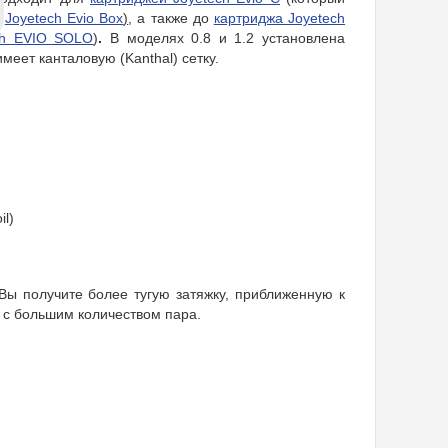
и
Joyetech Evio Box
)
, а также до
картриджа Joyetech
ch EVIO SOLO
)
.
В моделях 0.8 и 1.2 установлена
меет канталовую (Kanthal) сетку.
il)
 Вы получите более тугую затяжку, приближенную к
ю с большим количеством пара.