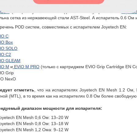
зуется в под-системах
Joyetech Evio C Pod Kit
,
Joyetech EVIO C2
SOLO
(который установлен в одноимённом устройстве –
Joyete
льна сетка из нержавеющей стали AST-Steel. А испаритель 0.6 Ом и
речень POD систем, совместимых с испарителем Joyetech EN:
IO C
IO Box
IO SOLO
IO C2
IO GLEAM
IO M
и
EVIO M PRO
(только с картриджем EVIO Grip Cartridge EN Co
IO Grip
O NexO
едует отметить
, что на испарителях Joyetech EN Mesh 1.2 Ом,
тной (MTL), в то время как на испарителях 0.8 Ом более свободну
ндуемый диапазон мощности для испарителя:
oyetech EN Mesh 0,6 Ом: 13–20 W
oyetech EN Mesh 0,8 Ом: 13–18 W
oyetech EN Mesh 1,2 Ома: 9–12 W