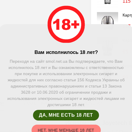
115
Карт
117
Карт
65 
Вам исполнилось 18 лет?
Переходя на сайт smol.net.ua Вы подтверждаете, что Вам
Карт
исполнилось 18 лет и Вы ознакомлены с ответственностью
при покупке и использовании электронных сигарет и
69 
жидкостей для них согласно статьи 156 Кодекса Украины об
административных правонарушениях и статьи 13 Закона
3628 от 10.06.2020 об ограничении продажи и
использования электронных сигарет и жидкостей лицами не
ИЕ
ХАРАКТЕРИСТИКИ
ОТЗЫВЫ (91)
достигшими 18 лет.
ДА, МНЕ ЕСТЬ 18 ЛЕТ
Испаритель Joyetech 
НЕТ, МНЕ МЕНЬШЕ 18 ЛЕТ
паритель Joyetech EN Mesh сопротивлением 0,8 Ом и 1,2 Ома 