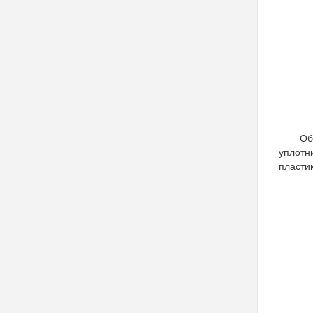
Об
уплотн
пласти