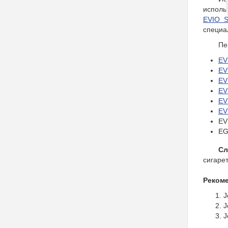
исполь
EVIO 
специа
Пе
EV
EV
EV
EV
EV
EV
EV
EG
Сл
сигаре
Рекоме
J
J
J