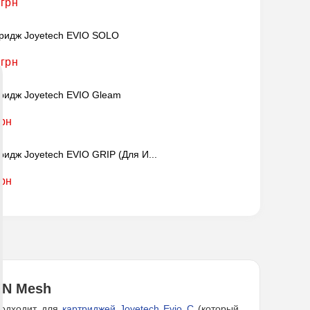
 грн
ридж Joyetech EVIO SOLO
 грн
ридж Joyetech EVIO Gleam
грн
ридж Joyetech EVIO GRIP (для И...
грн
EN Mesh
подходит для
картриджей Joyetech Evio C
(который