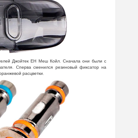
телей Джойтек ЕН Меш Койл. Сначала они были с
вателя. Сперва сменился резиновый фиксатор на
 оранжевой расцветки.