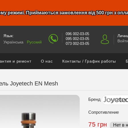
му режимі. Приймаються замовлення від 500 грн з опл
096 002-03-05
Язык:
Личны
095 002-03-05
Войт
Українська
Русский
073 002-03-05
антия и ремонт
О нас
Контакты / График работы
Б
ель Joyetech EN Mesh
Бренд
Сопротивление
75 грн
Нет в 