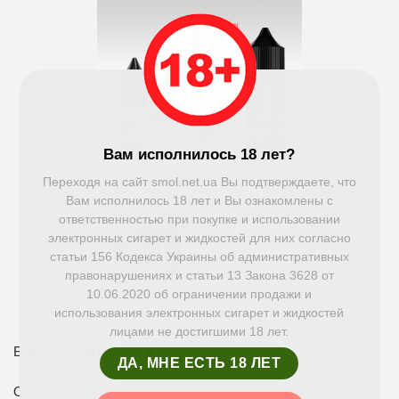
Вам исполнилось 18 лет?
Переходя на сайт smol.net.ua Вы подтверждаете, что
Вам исполнилось 18 лет и Вы ознакомлены с
ответственностью при покупке и использовании
электронных сигарет и жидкостей для них согласно
статьи 156 Кодекса Украины об административных
правонарушениях и статьи 13 Закона 3628 от
10.06.2020 об ограничении продажи и
использования электронных сигарет и жидкостей
лицами не достигшими 18 лет.
Бренд
ДА, МНЕ ЕСТЬ 18 ЛЕТ
Объём