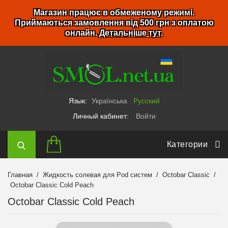
Магазин працює в обмеженому режимі.
Приймаються замовлення від 500 грн з оплатою
онлайн.
Детальніше тут
.
Язык:
Українська
Русский
Личный кабинет:
Войти
Категории
Главная
Жидкость солевая для Pod систем
Octobar Classic
Octobar Classic Cold Peach
Octobar Classic Cold Peach