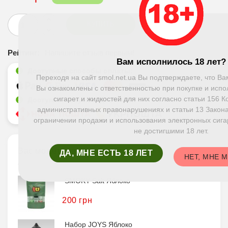
КУПИТЬ
Рейтинг:
Напишите отзыв первым!
Вам исполнилось 18 лет?
Доступные способы оплаты:
Переходя на сайт smol.net.ua Вы подтверждаете, что Ва
Вы ознакомлены с ответственностью при покупке и исп
сигарет и жидкостей для них согласно статьи 156 
Доступные службы доставки:
административных правонарушениях и статьи 13 Закона
ограничении продажи и использования электронных сига
не достигшими 18 лет.
Вас может заинтересовать
ДА, МНЕ ЕСТЬ 18 ЛЕТ
НЕТ, МНЕ 
SMOKY Salt Яблоко
200 грн
Набор JOYS Яблоко