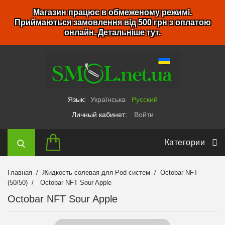
Магазин працює в обмеженому режимі.
Приймаються замовлення від 500 грн з оплатою
онлайн.
Детальніше тут
.
Язык:
Українська
Русский
Личный кабинет:
Войти
Категории
Главная
Жидкость солевая для Pod систем
Octobar NFT
(50/50)
Octobar NFT Sour Apple
Octobar NFT Sour Apple