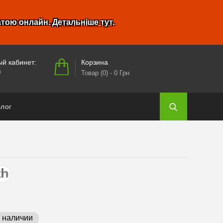
атою онлайн.
Детальніше тут
.
Корзина
й кабинет:
и
Товар (0)
- 0 Грн
лог
в наличии