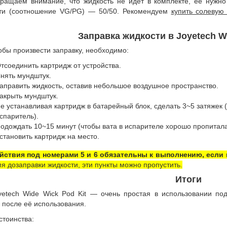
ращаем внимание, что жидкость не идёт в комплекте, её нужно 
ти (соотношение VG/PG) — 50/50. Рекомендуем
купить солевую
Заправка жидкости в Joyetech Wi
обы произвести заправку, необходимо:
тсоединить картридж от устройства.
нять мундштук.
аправить жидкость, оставив небольшое воздушное пространство.
акрыть мундштук.
е устанавливая картридж в батарейный блок, сделать 3~5 затяжек 
спаритель).
одождать 10~15 минут (чтобы вата в испарителе хорошо пропитала
становить картридж на место.
йствия под номерами 5 и 6 обязательны к выполнению, если
мя дозаправки жидкости, эти пункты можно пропустить.
Итоги
yetech Wide Wick Pod Kit — очень простая в использовании под
 после её использования.
стоинства: