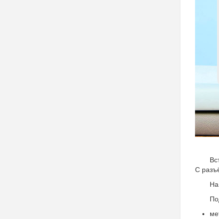
Вс
C разъё
На
По
ме