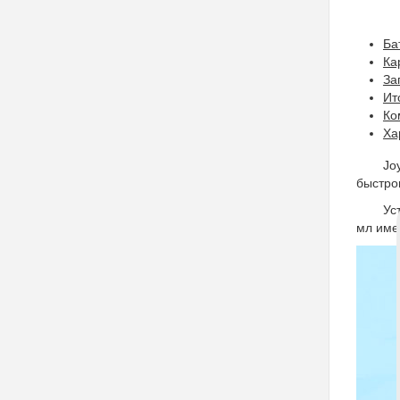
Ба
Ка
За
Ит
Ко
Ха
Jo
быстро
Ус
мл име