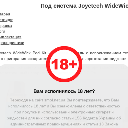
Под система Joyetech WideWick
тарея
ртридж
правка
оги
мплектация
рактеристики
yetech WideWick Pod Kit — первая модель с использованием те
го пригорания испарителя и минимизировать протекание жидкости.
тройство оснащено аккумулятором на 800 mAh при габаритах 113
ет встроенный испаритель сопротивлением 1.2 Ом.
Вам исполнилось 18 лет?
Переходя на сайт smol.net.ua Вы подтверждаете, что Вам
исполнилось 18 лет и Вы ознакомлены с ответственностью
при покупке и использовании электронных сигарет и
жидкостей для них согласно статьи 156 Кодекса Украины об
административных правонарушениях и статьи 13 Закона