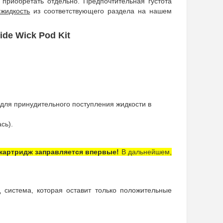
приобретать отдельно. Предпочтительная густота
 жидкость
из соответствующего раздела на нашем
de Wick Pod Kit
(для принудительного поступления жидкости в
сь).
 картридж заправляется впервые!
В дальнейшем,
 система, которая оставит только положительные