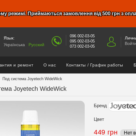
му режимі. Приймаються замовлення від 500 грн з опл
096 002-03-05
Язык:
Личны
095 002-03-05
Войт
Українська
Русский
073 002-03-05
антия и ремонт
О нас
Контакты / График работы
Б
Под система Joyetech WideWick
тема Joyetech WideWick
Бренд
Цвет
449 грн
Нет 