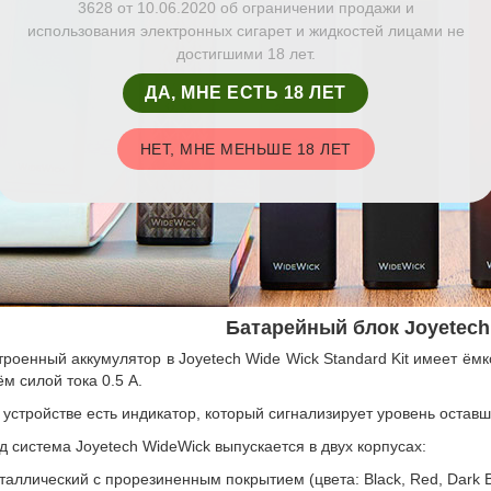
3628 от 10.06.2020 об ограничении продажи и
использования электронных сигарет и жидкостей лицами не
достигшими 18 лет.
ДА, МНЕ ЕСТЬ 18 ЛЕТ
НЕТ, МНЕ МЕНЬШЕ 18 ЛЕТ
Батарейный блок Joyetech
троенный аккумулятор в Joyetech Wide Wick Standard Kit имеет ём
м силой тока 0.5 А.
 устройстве есть индикатор, который сигнализирует уровень оставш
д система Joyetech WideWick выпускается в двух корпусах:
таллический с прорезиненным покрытием (цвета: Black, Red, Dark Bl