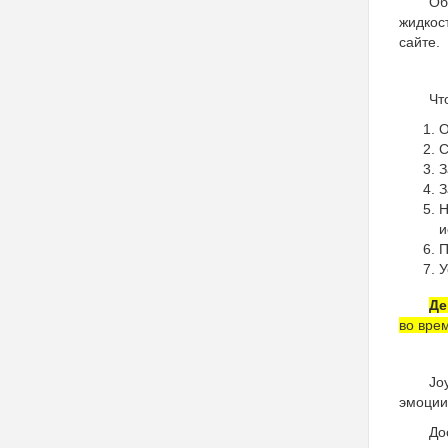
Об
жидкос
сайте.
Чт
О
С
З
З
Н
и
П
У
Де
во вре
Jo
эмоции
До