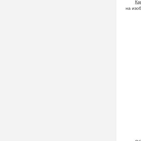
Ка
на изо