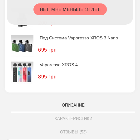
НЕТ, МНЕ МЕНЬШЕ 18 ЛЕТ
Картридж UPENDS Uppor Pod
200 грн
Под Система Vaporesso XROS 3 Nano
695 грн
Vaporesso XROS 4
895 грн
ОПИСАНИЕ
ХАРАКТЕРИСТИКИ
ОТЗЫВЫ (53)