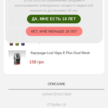
10.06.2020 об ограничении продажи и
использования электронных сигарет и жидкостей
лицами не достигшими 18 лет.
Под Система Eleaf IVeni
ДА, МНЕ ЕСТЬ 18 ЛЕТ
675 грн
НЕТ, МНЕ МЕНЬШЕ 18 ЛЕТ
OXVA Xlim GO
525 грн
Картридж Lost Vape E Plus Dual Mesh
158 грн
ОПИСАНИЕ
ХАРАКТЕРИСТИКИ
ОТЗЫВЫ (3)