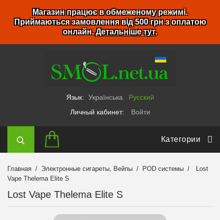
Магазин працює в обмеженому режимі.
Приймаються замовлення від 500 грн з оплатою
онлайн.
Детальніше тут
.
Язык:
Українська
Русский
Личный кабинет:
Войти
Категории
Главная
Электронные сигареты, Вейпы
POD системы
Lost
Vape Thelema Elite S
Lost Vape Thelema Elite S