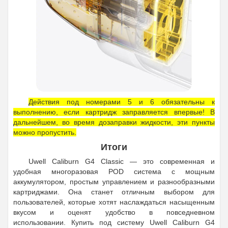
Действия под номерами 5 и 6 обязательны к
выполнению, если картридж заправляется впервые! В
дальнейшем, во время дозаправки жидкости, эти пункты
можно пропустить.
Итоги
Uwell Caliburn G4 Classic — это современная и
удобная многоразовая POD система с мощным
аккумулятором, простым управлением и разнообразными
картриджами. Она станет отличным выбором для
пользователей, которые хотят наслаждаться насыщенным
вкусом и оценят удобство в повседневном
использовании. Купить под систему Uwell Caliburn G4