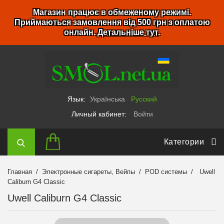
Магазин працює в обмеженому режимі.
Приймаються замовлення від 500 грн з оплатою
онлайн.
Детальніше тут
.
Язык:
Українська
Русский
Личный кабинет:
Войти
Категории
Главная
Электронные сигареты, Вейпы
POD системы
Uwell
Caliburn G4 Classic
Uwell Caliburn G4 Classic