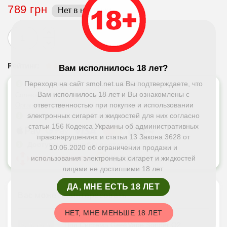
789 грн
Нет в наличии
Рейтинг:
(читать отзывы: 1)
Вам исполнилось 18 лет?
Рекомендуемая жидкость 50/50
Переходя на сайт smol.net.ua Вы подтверждаете, что
Вам исполнилось 18 лет и Вы ознакомлены с
Солевая жидкость для под систем
ответственностью при покупке и использовании
Органическая жидкость для под систем
Доступные способы оплаты:
электронных сигарет и жидкостей для них согласно
статьи 156 Кодекса Украины об административных
правонарушениях и статьи 13 Закона 3628 от
Доступные службы доставки:
10.06.2020 об ограничении продажи и
использования электронных сигарет и жидкостей
лицами не достигшими 18 лет.
ДА, МНЕ ЕСТЬ 18 ЛЕТ
Вас может заинтересовать
НЕТ, МНЕ МЕНЬШЕ 18 ЛЕТ
Под Система GeekVape Sonder Q2