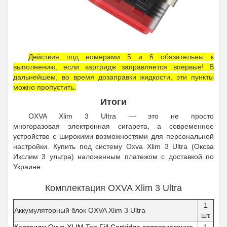
Действия под номерами 5 и 6 обязательны к
выполнению, если картридж заправляется впервые! В
дальнейшем, во время дозаправки жидкости, эти пункты
можно пропустить.
Итоги
OXVA Xlim 3 Ultra — это не просто
многоразовая электронная сигарета, а современное
устройство с широкими возможностями для персональной
настройки. Купить под систему Oxva Xlim 3 Ultra (Оксва
Икслим 3 ультра) наложенным платежом с доставкой по
Украине.
Комплектация OXVA Xlim 3 Ultra
1
Аккумуляторный блок OXVA Xlim 3 Ultra
шт.
Картридж Oxva XLIM Top Fill Cartridge сопротивление
1