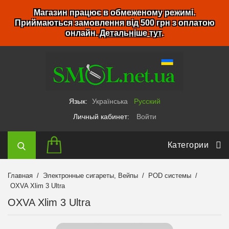
Магазин працює в обмеженому режимі.
Приймаються замовлення від 500 грн з оплатою
онлайн.
Детальніше тут
.
Язык:
Українська
Русский
Личный кабинет:
Войти
Категории
Главная
Электронные сигареты, Вейпы
POD системы
OXVA Xlim 3 Ultra
OXVA Xlim 3 Ultra