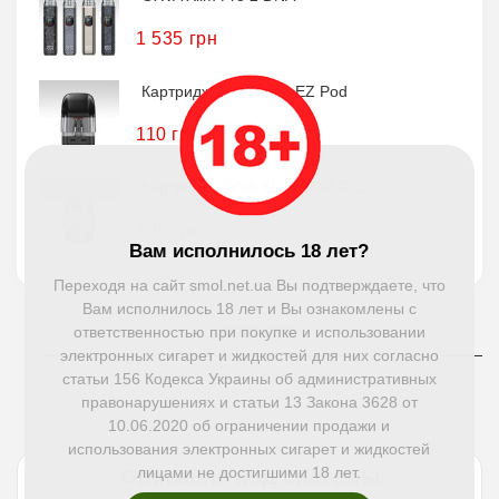
1 535 грн
Картридж OXVA Xlim EZ Pod
110 грн
Картридж OXVA XLIM TOP FILL
135 грн
Вам исполнилось 18 лет?
Переходя на сайт smol.net.ua Вы подтверждаете, что
Вам исполнилось 18 лет и Вы ознакомлены с
ответственностью при покупке и использовании
ОПИСАНИЕ
электронных сигарет и жидкостей для них согласно
статьи 156 Кодекса Украины об административных
ХАРАКТЕРИСТИКИ
правонарушениях и статьи 13 Закона 3628 от
10.06.2020 об ограничении продажи и
ОТЗЫВЫ (2)
использования электронных сигарет и жидкостей
лицами не достигшими 18 лет.
Описание под системы