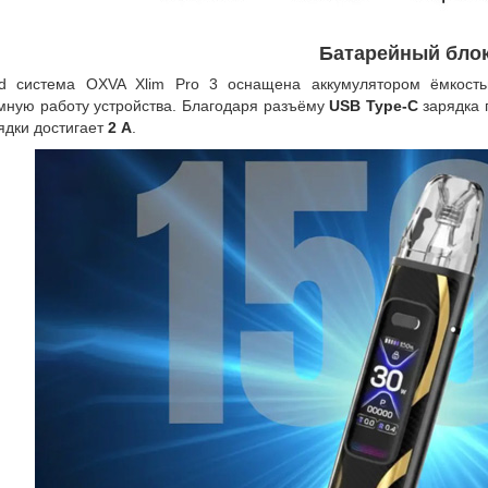
Батарейный бло
d система OXVA Xlim Pro 3 оснащена аккумулятором ёмкос
мную работу устройства. Благодаря разъёму
USB Type-C
зарядка 
рядки достигает
2 А
.