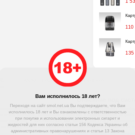
1 5
Карт
110
Карт
135
ИЕ
ХАРАКТЕРИСТИКИ
ОТЗЫВЫ (2)
Вам исполнилось 18 лет?
Описание под сис
Переходя на сайт smol.net.ua Вы подтверждаете, что Вам
огоразовая под система OXVA Xlim Pro 3 продолжает линейку
исполнилось 18 лет и Вы ознакомлены с ответственностью
вателям стильное, компактное и простое в использовании устрой
при покупке и использовании электронных сигарет и
ьшие размеры —
119,9x25,7x15 мм
, весит всего
77,4 г
и изготовле
жидкостей для них согласно статьи 156 Кодекса Украины об
и из поликарбоната или приятной на ощупь кожи в зависимости от 
административных правонарушениях и статьи 13 Закона