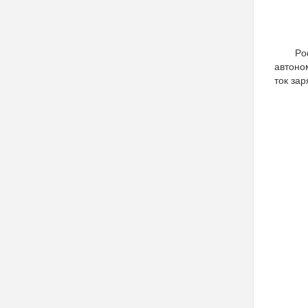
Po
автоно
ток за