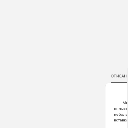
ОПИСАН
Мн
пользо
небол
вставк