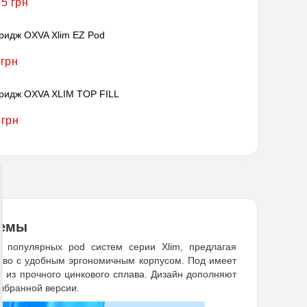
35 грн
ридж OXVA Xlim EZ Pod
 грн
ридж OXVA XLIM TOP FILL
 грн
темы
 популярных pod систем серии Xlim, предлагая
ство с удобным эргономичным корпусом. Под имеет
н из прочного цинкового сплава. Дизайн дополняют
выбранной версии.