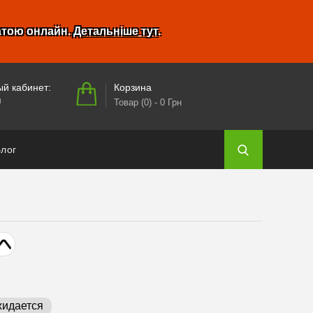
атою онлайн.
Детальніше тут
.
Корзина
й кабинет:
и
Товар (0)
- 0 Грн
лог
идается