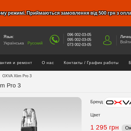
му режимі. Приймаються замовлення від 500 грн з опл
096 002-03-05
Язык:
Личны
095 002-03-05
Войт
Українська
Русский
073 002-03-05
антия и ремонт
О нас
Контакты / График работы
Б
OXVA Xlim Pro 3
im Pro 3
Бренд
Цвет
1 295 грн
Ож