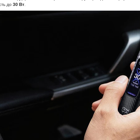
сть до
30 Вт
.