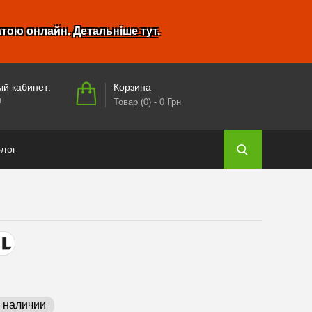
атою онлайн.
Детальніше тут
.
Корзина
й кабинет:
и
Товар (0)
- 0 Грн
лог
в наличии