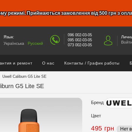
му режимі. Приймаються замовлення від 500 грн з опл
096 002-03-05
Язык:
Личны
095 002-03-05
Войт
Українська
Русский
073 002-03-05
антия и ремонт
О нас
Контакты / График работы
Б
Uwell Caliburn G5 Lite SE
liburn G5 Lite SE
Бренд
Цвет
495 грн
Нет 