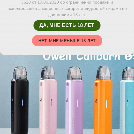
3628 от 10.06.2020 об ограничении продажи и
ell Caliburn G5 Lite SE — это удобная многоразовая pod систем
использования электронных сигарет и жидкостей лицами не
вателям, ценящим простоту, надежность и насыщенную передач
достигшими 18 лет.
мичном корпусе, благодаря чему комфортно лежит в руке и о
зовании. Caliburn G5 Lite SE оснащена встроенным аккумулятор
ДА, МНЕ ЕСТЬ 18 ЛЕТ
продолжительное время без частой подзарядки. Максимальная мо
 между вкусом и количеством пара. Благодаря небольшим размер
НЕТ, МНЕ МЕНЬШЕ 18 ЛЕТ
ане и удобна для повседневного ношения.