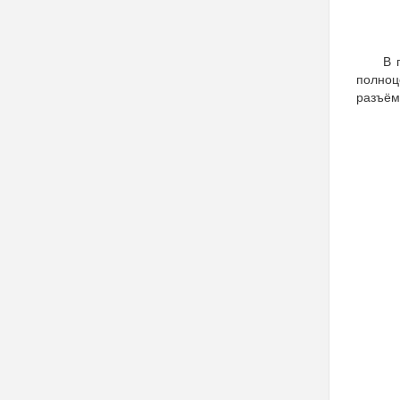
В 
полноц
разъё