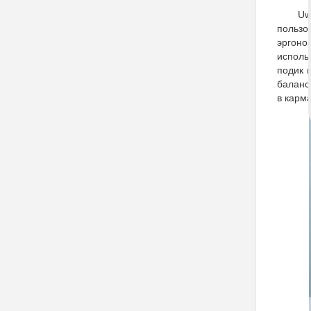
Uw
пользо
эргоно
исполь
подик 
баланс
в карм